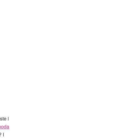
ste i
moda
 I