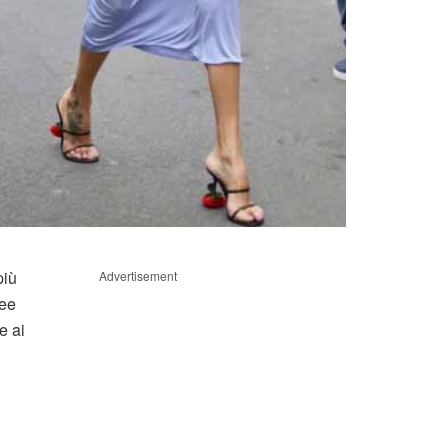
più
Advertisement
nee
e ai