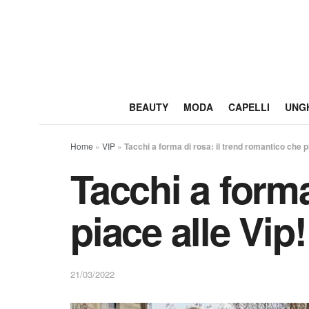
BEAUTY
MODA
CAPELLI
UNG
Home
»
VIP
»
Tacchi a forma di rosa: il trend romantico che pi
Tacchi a forma
piace alle Vip!
21/03/2022