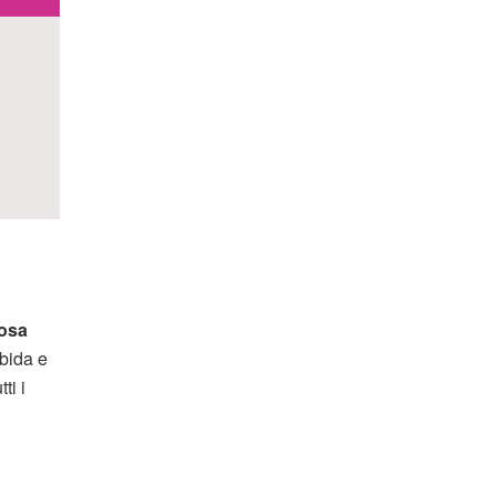
osa
bida e
ti i