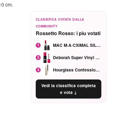
 10 cm.
CLASSIFICA VOTATA DALLA
COMMUNITY
Rossetto Rosso: i piu votati
MAC M·A·CXIMAL SILKY MATTE Red Rock mat
1
Deborah Super Vinyl Shake Rosa Ciliegia
2
Hourglass Confession Ricaricabile Ultra Preciso Ad Alta Intensità Secretly Classic Red
3
Vedi la classifica completa
e vota ↓