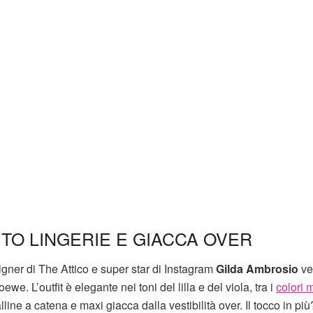
ITO LINGERIE E GIACCA OVER
gner di The Attico e super star di Instagram
Gilda Ambrosio
ve
we. L’outfit è elegante nei toni del lilla e del viola, tra i
colori 
ine a catena e maxi giacca dalla vestibilità over. Il tocco in più?