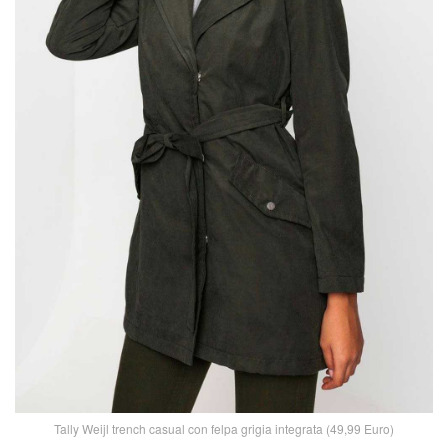
Tally Weijl trench casual con felpa grigia integrata (49,99 Euro)