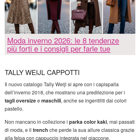
Moda inverno 2026: le 8 tendenze
più forti e i consigli per farle tue
TALLY WEIJL CAPPOTTI
Il nuovo catalogo Tally Weijl si apre con i capispalla
dell’inverno 2018, che mostrano una predilezione per i
tagli oversize
e
maschili
, anche se ingentiliti dai colori
pastello.
Non mancano in collezione i
parka color kaki
, mai passati
di moda, e il
trench
che perde la sua allure classica grazie
alla felpa con cappuccio integrata nel giaccone.