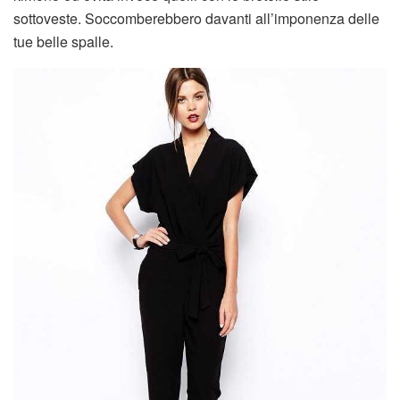
sottoveste. Soccomberebbero davanti all’imponenza delle
tue belle spalle.