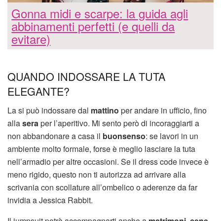
Gonna midi e scarpe: la guida agli
abbinamenti perfetti (e quelli da
evitare)
QUANDO INDOSSARE LA TUTA
ELEGANTE?
La si può indossare dal
mattino
per andare in ufficio, fino
alla
sera
per l’aperitivo. Mi sento però di incoraggiarti a
non abbandonare a casa il
buonsenso
: se lavori in un
ambiente molto formale, forse è meglio lasciare la tuta
nell’armadio per altre occasioni. Se il dress code invece è
meno rigido, questo non ti autorizza ad arrivare alla
scrivania con scollature all’ombelico o aderenze da far
invidia a Jessica Rabbit.
Il jumpsuit potrà accompagnarti anche a
matrimoni
,
cene