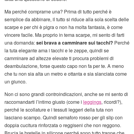
Ma perché comprarne una? Prima di tutto perché è
semplice da abbinare, il tutto si riduce alla sola scelta delle
scarpe e per chi è pigra o non ha molta fantasia, è come
vincere facile. Ma proprio in tema scarpe, mi sento di farti
una domanda:
sei brava a camminare sui tacchi?
Perché
la tuta elegante ama i tacchi e le zeppe, quindi se
camminare ad altezze elevate ti procura problemi di
deambulazione, forse questo capo non fa per te. A meno
che tu non sia alta un metro e ottanta e sia slanciata come
un giunco.
Non ci sono grandi controindicazioni, anche se mi sento di
raccomandarti l’intimo giusto (come i
leggings
, ricordi?),
perché le scollature e i tessuti leggeri della tuta non
lasciano scampo. Quindi semaforo rosso per gli slip con
doppia cucitura rinforzata o reggiseni che non reggono.
Brucia le bretelle in silicone perché sono tutto tranne che