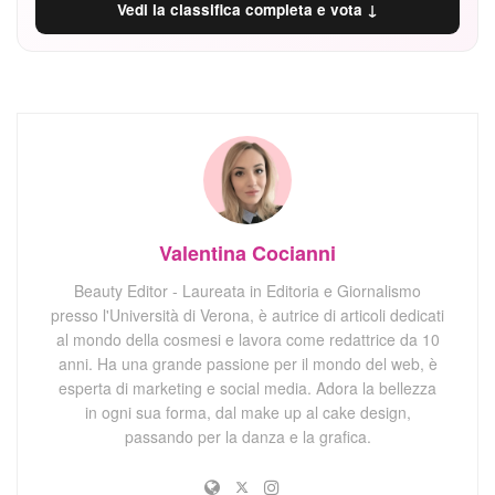
Vedi la classifica completa e vota ↓
Valentina Cocianni
Beauty Editor - Laureata in Editoria e Giornalismo
presso l'Università di Verona, è autrice di articoli dedicati
al mondo della cosmesi e lavora come redattrice da 10
anni. Ha una grande passione per il mondo del web, è
esperta di marketing e social media. Adora la bellezza
in ogni sua forma, dal make up al cake design,
passando per la danza e la grafica.