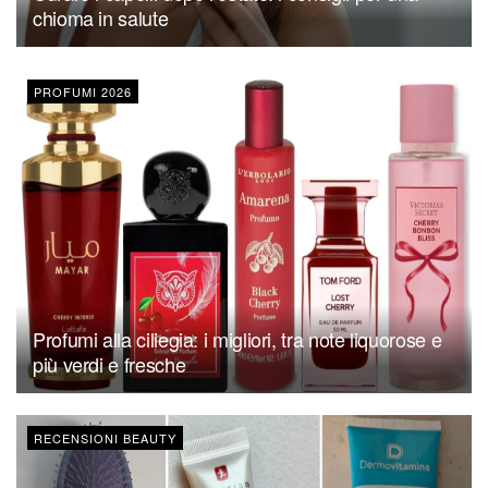
chioma in salute
PROFUMI 2026
Profumi alla ciliegia: i migliori, tra note liquorose e
più verdi e fresche
RECENSIONI BEAUTY