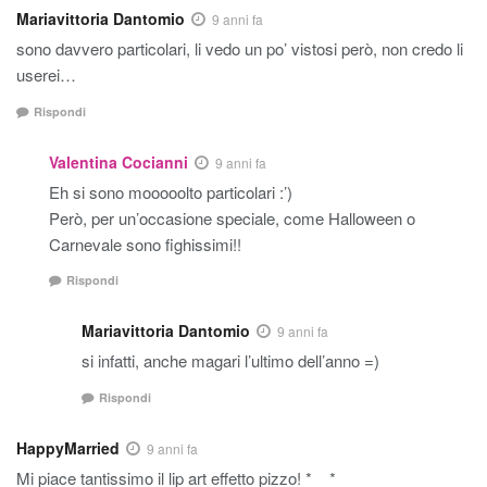
Mariavittoria Dantomio
9 anni fa
sono davvero particolari, li vedo un po’ vistosi però, non credo li
userei…
Rispondi
Valentina Cocianni
9 anni fa
Eh si sono mooooolto particolari :’)
Però, per un’occasione speciale, come Halloween o
Carnevale sono fighissimi!!
Rispondi
Mariavittoria Dantomio
9 anni fa
si infatti, anche magari l’ultimo dell’anno =)
Rispondi
HappyMarried
9 anni fa
Mi piace tantissimo il lip art effetto pizzo! * _ *