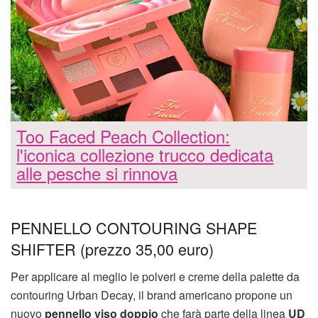
Too Faced Peach Collection:
l'iconica collezione trucco dedicata
alle pesche si rinnova
PENNELLO CONTOURING SHAPE
SHIFTER (prezzo 35,00 euro)
Per applicare al meglio le polveri e creme della palette da
contouring Urban Decay, il brand americano propone un
nuovo
pennello viso doppio
che farà parte della linea
UD