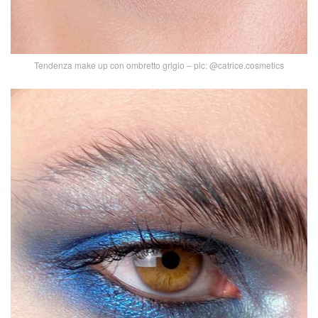
Tendenza make up con ombretto grigio – pic: @catrice.cosmetics