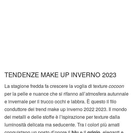
TENDENZE MAKE UP INVERNO 2023
La stagione fredda fa crescere la voglia di texture
cocoon
per la pelle e nuance che si rifanno all’atmosfera autunnale
e invernale per il trucco occhi e labbra. È questo il filo
conduttore dei trend make up inverno 2022 2023. Il mondo
dei metalli e delle stoffe è l’ispirazione per texture dalla
luminosità delicata ma seducente. Tra i colori più amati
conquistano un posto d’onore il
blu
e il
grigio
, eleganti e