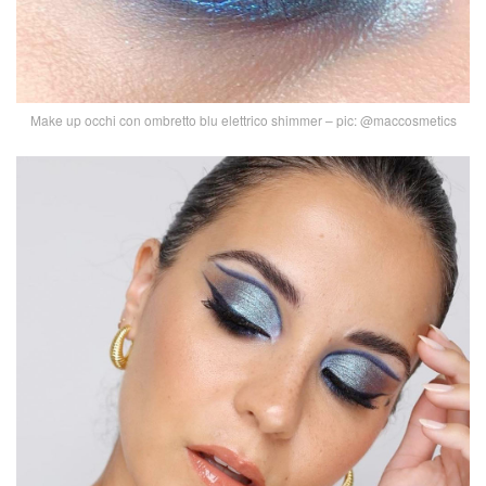
Make up occhi con ombretto blu elettrico shimmer – pic: @maccosmetics