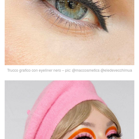
Trucco grafico con eyeliner nero – pic: @maccosmetics @eledevecchimua