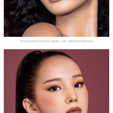
Trucco occhi luminoso grigio – pic: @natashadenona