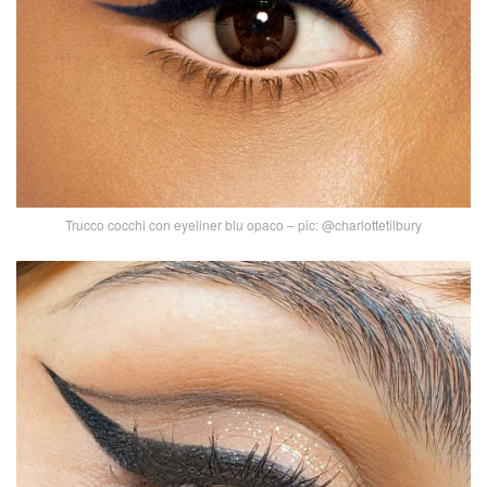
Trucco cocchi con eyeliner blu opaco – pic: @charlottetilbury