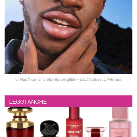
Lil Nas X con ombretto blu con glitter – pic: @yslbeauty @lilnasx
LEGGI ANCHE