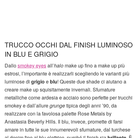
TRUCCO OCCHI DAL FINISH LUMINOSO
IN BLU E GRIGIO
Dallo
smokey eyes
all’
halo
make up fino a make up più
estrosi, l’importante è realizzarli scegliendo le varianti più
luminose di
grigio
e
blu
! Queste due shade ci aiutano a
creare make up squisitamente invernali. Sfumature
metalliche come ardesia e acciaio sono perfette per trucchi
smokey e dall’allure
grunge
tipica degli anni ’90, da
realizzare con la favolosa palette Rose Metals by
Anastasia Beverly Hills. Il blu, invece, promette di farsi
amare in tutte le sue innumerevoli sfumature, dal turchese
al denim fino al blu elettrico, purché il finish sia
brillante
. È