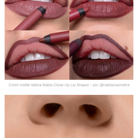
Colori matite labbra Nabla Close-Up Lip Shaper – pic: @nablacosmetics