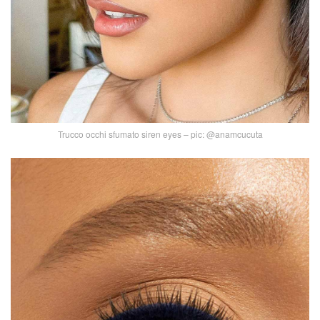
Trucco occhi sfumato siren eyes – pic: @anamcucuta