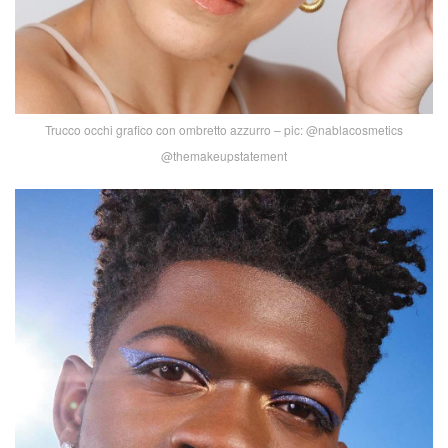
Trucco occhi grafico con ombretto azzurro – pic: @nablacosmetics
@themakeupstatement