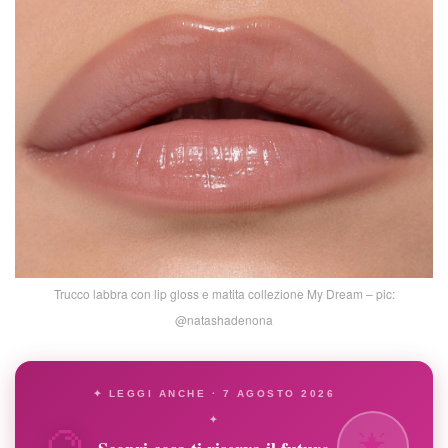
Trucco labbra con lip gloss e matita collezione My Dream – pic:
@natashadenona
✦ LEGGI ANCHE · 7 AGOSTO 2026
🔮
✦
🌟