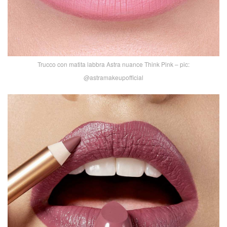
Trucco con matita labbra Astra nuance Think Pink – pic:
@astramakeupofficial