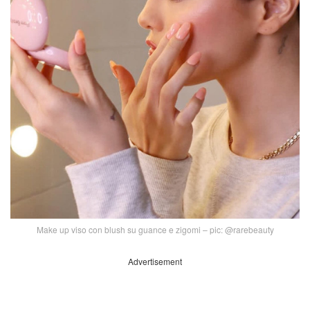
Make up viso con blush su guance e zigomi – pic: @rarebeauty
Advertisement