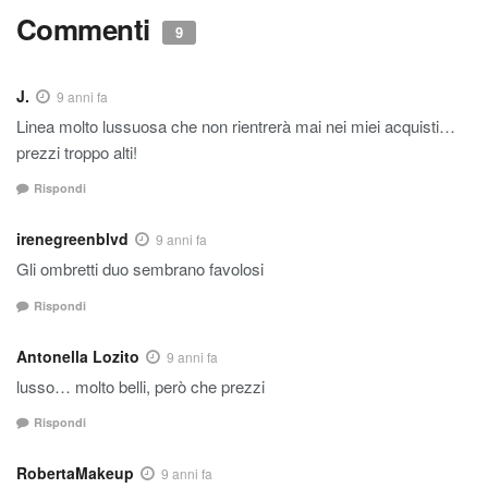
Commenti
9
J.
9 anni fa
Linea molto lussuosa che non rientrerà mai nei miei acquisti…
prezzi troppo alti!
Rispondi
irenegreenblvd
9 anni fa
Gli ombretti duo sembrano favolosi
Rispondi
Antonella Lozito
9 anni fa
lusso… molto belli, però che prezzi
Rispondi
RobertaMakeup
9 anni fa