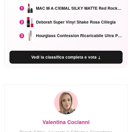
MAC M·A·CXIMAL SILKY MATTE Red Rock mat
1
Deborah Super Vinyl Shake Rosa Ciliegia
2
Hourglass Confession Ricaricabile Ultra Preciso Ad Alta Intensità Secretly Classic Red
3
Vedi la classifica completa e vota ↓
Valentina Cocianni
Beauty Editor - Laureata in Editoria e Giornalismo