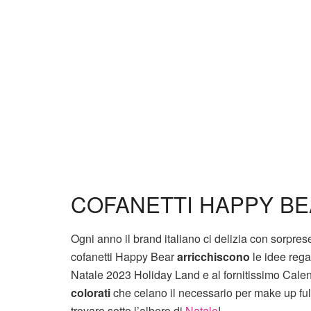
COFANETTI HAPPY BE
Ogni anno il brand italiano ci delizia con sorpr
cofanetti Happy Bear
arricchiscono
le idee rega
Natale 2023 Holiday Land e al fornitissimo Cal
colorati
che celano il necessario per make up ful
trovare sotto l’albero di
Natale
!