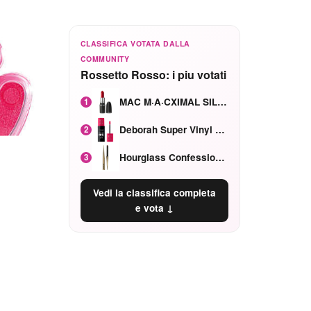
CLASSIFICA VOTATA DALLA
COMMUNITY
Rossetto Rosso: i piu votati
MAC M·A·CXIMAL SILKY MATTE Red Rock mat
1
Deborah Super Vinyl Shake Rosa Ciliegia
2
Hourglass Confession Ricaricabile Ultra Preciso Ad Alta Intensità Secretly Classic Red
3
Vedi la classifica completa
e vota ↓