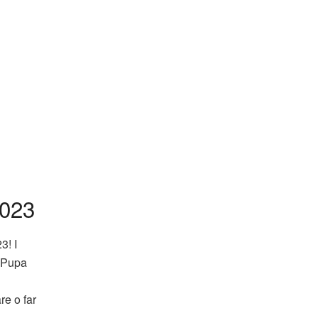
023
3! I
o Pupa
re o far