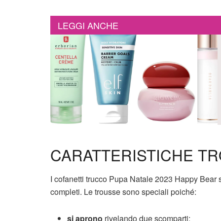
LEGGI ANCHE
CARATTERISTICHE T
I cofanetti trucco Pupa Natale 2023 Happy Bear s
completi. Le trousse sono speciali poiché:
si aprono
rivelando due scomparti;