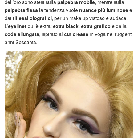
dell’oro sono stesi sulla
palpebra mobile
, mentre sulla
palpebra fissa
la tendenza vuole
nuance più luminose
e
dai
riflessi olografici
, per un make up vistoso e audace.
L’
eyeliner
qui è extra:
extra black
,
extra grafico
e dalla
coda allungata
, ispirato al
cut crease
in voga nei ruggenti
anni Sessanta.