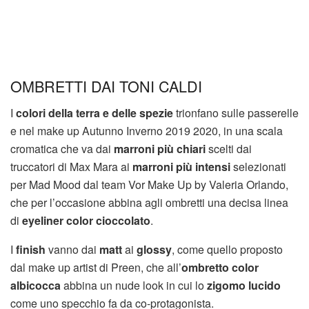
OMBRETTI DAI TONI CALDI
I
colori della terra e delle spezie
trionfano sulle passerelle
e nel make up Autunno Inverno 2019 2020, in una scala
cromatica che va dai
marroni più chiari
scelti dai
truccatori di Max Mara ai
marroni più intensi
selezionati
per Mad Mood dal team Vor Make Up by Valeria Orlando,
che per l’occasione abbina agli ombretti una decisa linea
di
eyeliner color cioccolato
.
I
finish
vanno dai
matt
ai
glossy
, come quello proposto
dal make up artist di Preen, che all’
ombretto color
albicocca
abbina un nude look in cui lo
zigomo lucido
come uno specchio fa da co-protagonista.