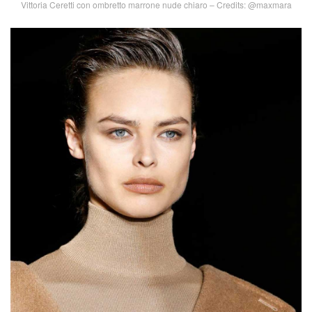
Vittoria Ceretti con ombretto marrone nude chiaro – Credits: @maxmara