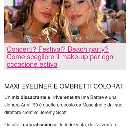
Concerti? Festival? Beach party?
Come scegliere il make-up per ogni
occasione estiva
MAXI EYELINER E OMBRETTI COLORATI
Un
mix dissacrante e irriverente
tra una Barbie e una
signora Anni ’60 è quello proposto da Moschino e dal suo
direttore creativo Jeremy Scott.
Ombretti
coloratissimi
nei toni del viola, dell’azzurro e