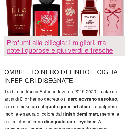
Profumi alla ciliegia: i migliori, tra
note liquorose e più verdi e fresche
OMBRETTO NERO DEFINITO E CIGLIA
INFERIORI DISEGNATE
Tra i trend trucco Autunno Inverno 2019 2020 i make up
artist di Dior hanno decretato il
nero sovrano assoluto
,
con un make up dal
gusto quasi artistico
. La palpebra
mobile è satura di colore dal
finish demi matt
, mentre le
ciglia inferiori sono
disegnate con l’eyeliner
. A
completare l’opera, una generosa dose di mascara,