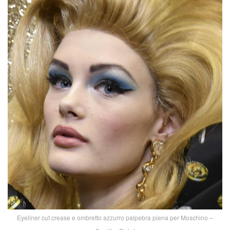
Eyeliner cut crease e ombretto azzurro palpebra piena per Moschino –