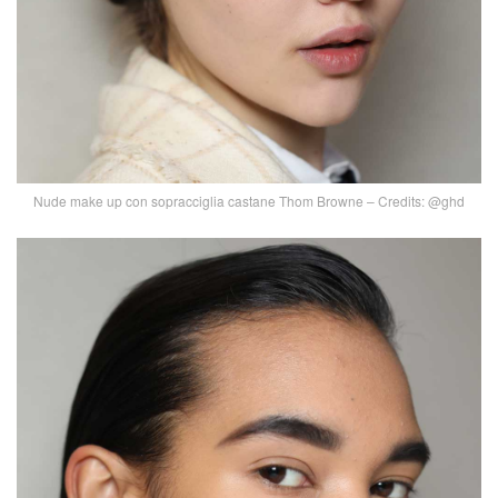
Nude make up con sopracciglia castane Thom Browne – Credits: @ghd