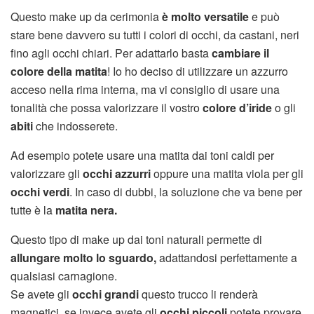
Questo make up da cerimonia
è molto versatile
e può
stare bene davvero su tutti i colori di occhi, da castani, neri
fino agli occhi chiari. Per adattarlo basta
cambiare il
colore della matita
! Io ho deciso di utilizzare un azzurro
acceso nella rima interna, ma vi consiglio di usare una
tonalità che possa valorizzare il vostro
colore d’iride
o gli
abiti
che indosserete.
Ad esempio potete usare una matita dai toni caldi per
valorizzare gli
occhi azzurri
oppure una matita viola per gli
occhi verdi
. In caso di dubbi, la soluzione che va bene per
tutte è la
matita nera.
Questo tipo di make up dai toni naturali permette di
allungare molto lo sguardo,
adattandosi perfettamente a
qualsiasi carnagione.
Se avete gli
occhi grandi
questo trucco li renderà
magnetici, se invece avete gli
occhi piccoli
potete provare