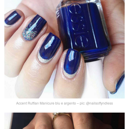
Accent Ruffian Manicure blu e argento – pic: @nailsoffyndless