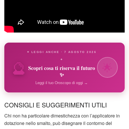
✦ LEGGI ANCHE · 7 AGOSTO 2026
🔮
✦
🌟
Scopri cosa ti riserva il futuro
✨
Leggi il tuo Oroscopo di oggi →
CONSIGLI E SUGGERIMENTI UTILI
Chi non ha particolare dimestichezza con l’applicatore in
dotazione nello smalto, può disegnare il contorno del