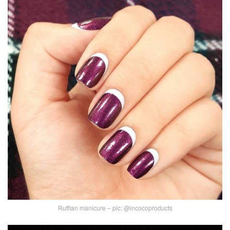
Ruffian manicure – pic: @incocoproducts