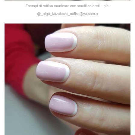
Esempi di ruffian manicure con smalti colorati – pic:
@_olga_kazakova_nails; @ya.sher.n