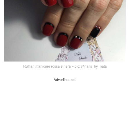
Ruffian manicure rossa e nera – pic: @nails_by_nata
Advertisement