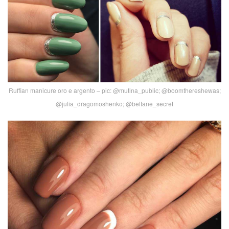
Ruffian manicure oro e argento – pic: @mutina_public; @boomthereshewas;
@julia_dragomoshenko; @beltane_secret