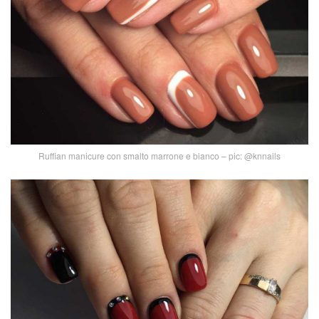
Ruffian manicure con smalto marrone e bianco – pic: @knnails