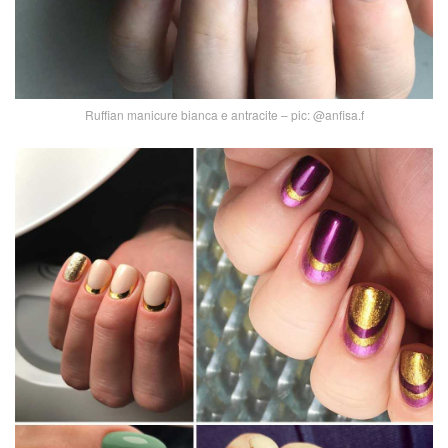
Ruffian manicure bianca e antracite – pic: @anfisa.f