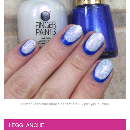
Ruffian Manicure bianco perlato e blu – pic: @s_cuckoo
LEGGI ANCHE