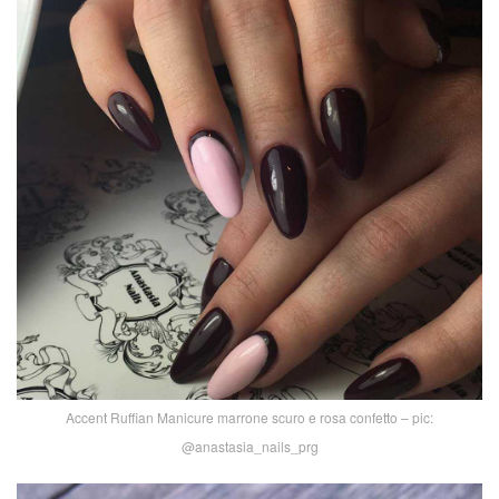
Accent Ruffian Manicure marrone scuro e rosa confetto – pic:
@anastasia_nails_prg