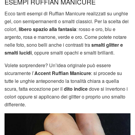
ESEMPI RUFFIAN MANICURE
Ecco tanti esempi di Ruffian Manicure realizzati su unghie
gel, con semipermanenti o smalti classici. Per la scelta dei
colori,
libero spazio alla fantasia
: rosso e oro, blu e
argento, rosa e marrone, verde e oro. Come potete notare
nelle foto, sono belli anche i contrasti tra
smalti glitter e
smalti lucidi
, oppure smalti opachi e smalti brillanti.
Volete sorprendere? Un’idea originale può essere
sicuramente l’
Accent Ruffian Manicure
: si procede su
tutte le unghie anteponendo la tonalità chiara a quella
scura, fatta eccezione per il
dito indice
dove si invertono i
colori oppure si applicano dei glitter o proprio uno smalto
differente.