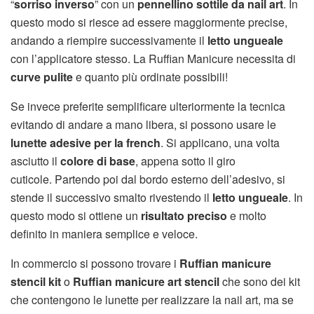
“
sorriso inverso
” con un
pennellino sottile da nail art
. In
questo modo si riesce ad essere maggiormente precise,
andando a riempire successivamente il
letto ungueale
con l’applicatore stesso. La Ruffian Manicure necessita di
curve pulite
e quanto più ordinate possibili!
Se invece preferite semplificare ulteriormente la tecnica
evitando di andare a mano libera, si possono usare le
lunette adesive per la french
. Si applicano, una volta
asciutto il
colore di base
, appena sotto il giro
cuticole. Partendo poi dal bordo esterno dell’adesivo, si
stende il successivo smalto rivestendo il
letto ungueale
. In
questo modo si ottiene un
risultato preciso
e molto
definito in maniera semplice e veloce.
In commercio si possono trovare i
Ruffian manicure
stencil kit
o
Ruffian manicure art stencil
che sono dei kit
che contengono le lunette per realizzare la nail art, ma se