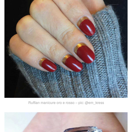
Ruffian manicure oro e rosso – pic: @em_kress