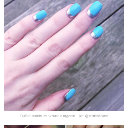
Ruffian manicure azzurra e argento – pic: @kristenfickes