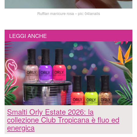
Ruffian manicure rosa – pic: 04lanails
LEGGI ANCHE
Smalti Orly Estate 2026: la
collezione Club Tropicana è fluo ed
energica