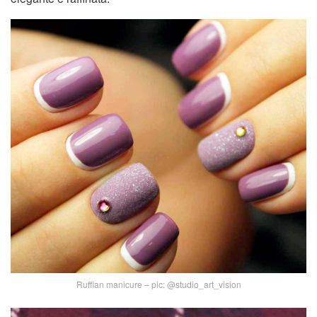
Ruffian manicure – pic: @studio_art_vision