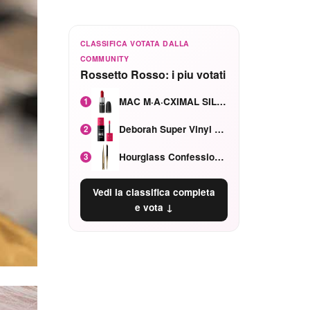
CLASSIFICA VOTATA DALLA
COMMUNITY
Rossetto Rosso: i piu votati
MAC M·A·CXIMAL SILKY MATTE Red Rock mat
1
Deborah Super Vinyl Shake Rosa Ciliegia
2
Hourglass Confession Ricaricabile Ultra Preciso Ad Alta Intensità Secretly Classic Red
3
Vedi la classifica completa
e vota ↓