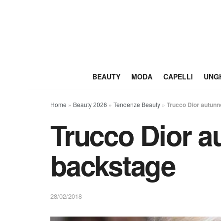
BEAUTY
MODA
CAPELLI
UNG
Home
»
Beauty 2026
»
Tendenze Beauty
»
Trucco Dior autunn
Trucco Dior a
backstage
28/02/2018