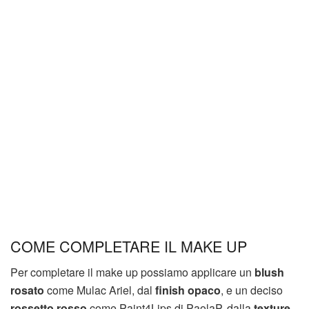
COME COMPLETARE IL MAKE UP
Per completare il make up possiamo applicare un
blush
rosato
come Mulac Ariel, dal
finish opaco
, e un deciso
rossetto rosso
come Paint4Lips di PaolaP, dalla
texture