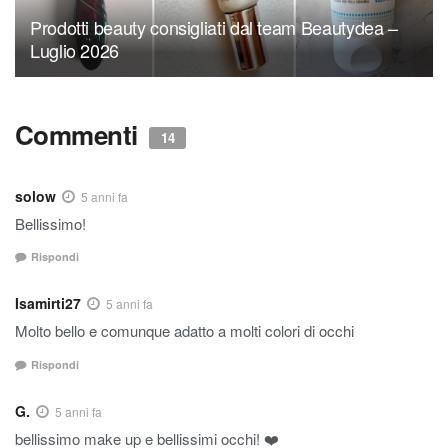
Prodotti beauty consigliati dal team Beautydea –
Luglio 2026
Commenti
14
solow
5 anni fa
Bellissimo!
Rispondi
Isamirti27
5 anni fa
Molto bello e comunque adatto a molti colori di occhi
Rispondi
G.
5 anni fa
bellissimo make up e bellissimi occhi! ❤️