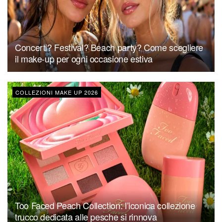
Concerti? Festival? Beach party? Come scegliere
il make-up per ogni occasione estiva
COLLEZIONI MAKE UP 2026
Too Faced Peach Collection: l’iconica collezione
trucco dedicata alle pesche si rinnova