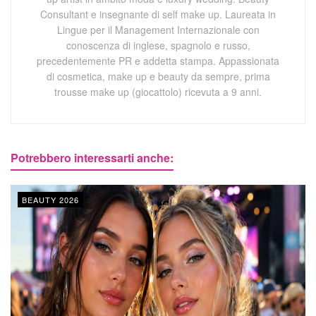
Consultant e insegnante di self make up. Laureata in
Lingue per il Management Internazionale con
conoscenza di inglese, spagnolo e russo,
precedentemente PR e addetta stampa. Appassionata
di cosmetica, make up e beauty da sempre, prima
trousse make up (giocattolo) ricevuta a 9 anni.
Potrebbero interessarti anche:
BEAUTY 2026