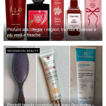
Profumi alla ciliegia: i migliori, tra note liquorose e
più verdi e fresche
RECENSIONI BEAUTY
Prodotti beauty consigliati dal team Beautydea –