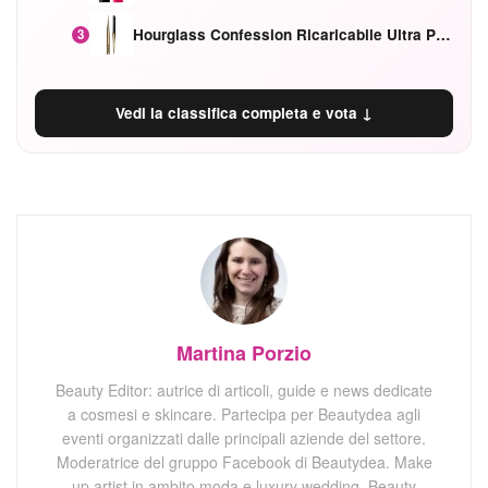
Hourglass Confession Ricaricabile Ultra Preciso Ad Alta Intensità Secretly Classic Red
3
Vedi la classifica completa e vota ↓
Martina Porzio
Beauty Editor: autrice di articoli, guide e news dedicate
a cosmesi e skincare. Partecipa per Beautydea agli
eventi organizzati dalle principali aziende del settore.
Moderatrice del gruppo Facebook di Beautydea. Make
up artist in ambito moda e luxury wedding. Beauty