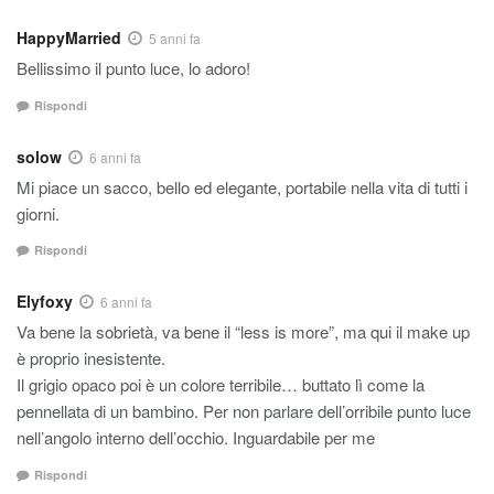
HappyMarried
5 anni fa
Bellissimo il punto luce, lo adoro!
Rispondi
solow
6 anni fa
Mi piace un sacco, bello ed elegante, portabile nella vita di tutti i
giorni.
Rispondi
Elyfoxy
6 anni fa
Va bene la sobrietà, va bene il “less is more”, ma qui il make up
è proprio inesistente.
Il grigio opaco poi è un colore terribile… buttato lì come la
pennellata di un bambino. Per non parlare dell’orribile punto luce
nell’angolo interno dell’occhio. Inguardabile per me
Rispondi