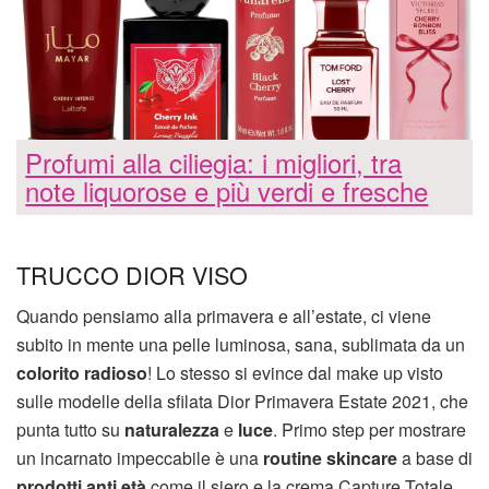
Profumi alla ciliegia: i migliori, tra
note liquorose e più verdi e fresche
TRUCCO DIOR VISO
Quando pensiamo alla primavera e all’estate, ci viene
subito in mente una pelle luminosa, sana, sublimata da un
colorito radioso
! Lo stesso si evince dal make up visto
sulle modelle della sfilata Dior Primavera Estate 2021, che
punta tutto su
naturalezza
e
luce
. Primo step per mostrare
un incarnato impeccabile è una
routine skincare
a base di
prodotti anti età
come il siero e la crema Capture Totale