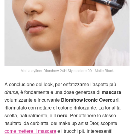
Matita eyliner Diorshow 24H Stylo colore 091 Matte Black
A conclusione del look, per enfatizzarne l’aspetto più
drama
, è fondamentale una dose generosa di
mascara
volumizzante e incurvante
Diorshow Iconic Overcurl
,
riformulato con nettare di cotone rinforzante. La tonalità
scelta, naturalmente, è il
nero
. Per ottenere lo stesso
risultato ‘da cerbiatta’ dei make up artist Dior, scoprite
come mettere il mascara
e i trucchi più interessanti!