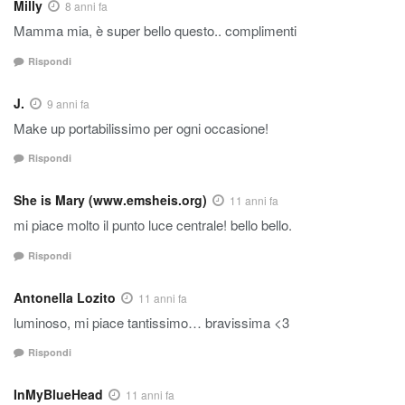
Milly
8 anni fa
Mamma mia, è super bello questo.. complimenti
Rispondi
J.
9 anni fa
Make up portabilissimo per ogni occasione!
Rispondi
She is Mary (www.emsheis.org)
11 anni fa
mi piace molto il punto luce centrale! bello bello.
Rispondi
Antonella Lozito
11 anni fa
luminoso, mi piace tantissimo… bravissima <3
Rispondi
InMyBlueHead
11 anni fa