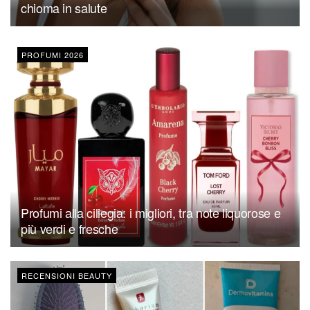
chioma in salute
PROFUMI 2026
Profumi alla ciliegia: i migliori, tra note liquorose e
più verdi e fresche
RECENSIONI BEAUTY