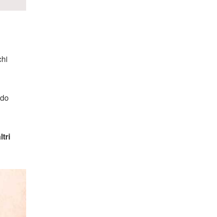
chi
ndo
ltri