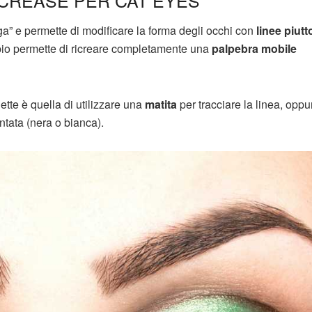
 CREASE PER CAT EYES
ega” e permette di modificare la forma degli occhi con
linee piutt
pio permette di ricreare completamente una
palpebra mobile
ette è quella di utilizzare una
matita
per tracciare la linea, oppu
ata (nera o bianca).