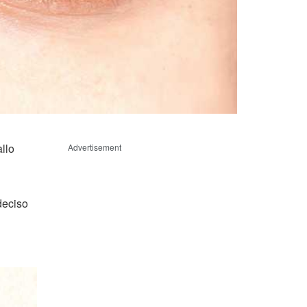
llo
Advertisement
deciso