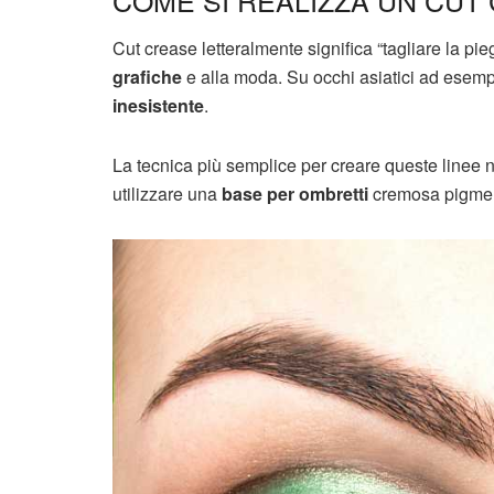
COME SI REALIZZA UN CUT
Cut crease letteralmente significa “tagliare la pi
grafiche
e alla moda. Su occhi asiatici ad esem
inesistente
.
La tecnica più semplice per creare queste linee n
utilizzare una
base per ombretti
cremosa pigment