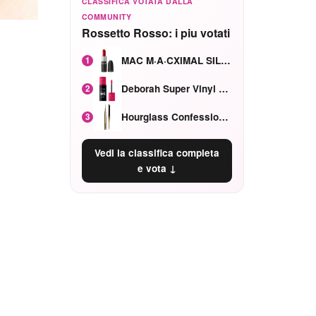
CLASSIFICA VOTATA DALLA
COMMUNITY
Rossetto Rosso: i piu votati
MAC M·A·CXIMAL SILKY MATTE Red Rock mat
1
Deborah Super Vinyl Shake Rosa Ciliegia
2
Hourglass Confession Ricaricabile Ultra Preciso Ad Alta Intensità Secretly Classic Red
3
Vedi la classifica completa
e vota ↓