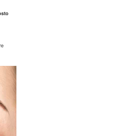
osto
re