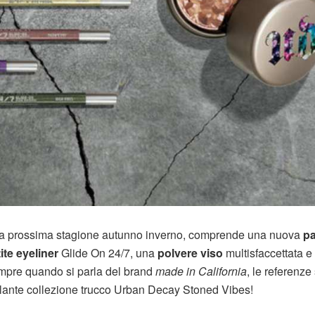
 della prossima stagione autunno inverno, comprende una nuova
pa
ite eyeliner
Glide On 24/7, una
polvere viso
multisfaccettata e
mpre quando si parla del brand
made in California
, le referenze
illante collezione trucco Urban Decay Stoned Vibes!