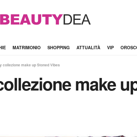
HIE
MATRIMONIO
SHOPPING
ATTUALITÀ
VIP
OROSC
 collezione make up Stoned Vibes
collezione make u