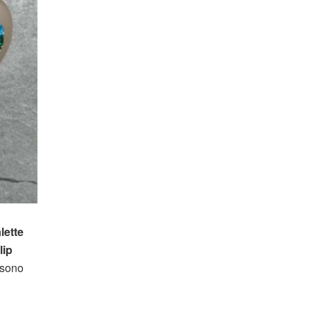
lette
lip
 sono