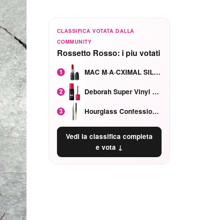
CLASSIFICA VOTATA DALLA
COMMUNITY
Rossetto Rosso: i piu votati
MAC M·A·CXIMAL SILKY MATTE Red Rock mat
1
Deborah Super Vinyl Shake Rosa Ciliegia
2
Hourglass Confession Ricaricabile Ultra Preciso Ad Alta Intensità Secretly Classic Red
3
Vedi la classifica completa
e vota ↓