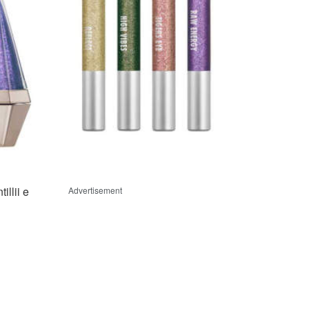
illii e
Advertisement