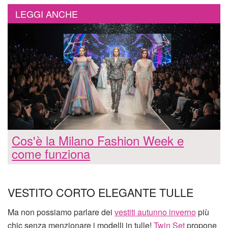
LEGGI ANCHE
Cos'è la Milano Fashion Week e
come funziona
VESTITO CORTO ELEGANTE TULLE
Ma non possiamo parlare dei
vestiti autunno inverno
più
chic senza menzionare i modelli in tulle!
Twin Set
propone