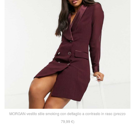
MORGAN vestito stile smoking con dettaglio a contrasto in raso (prezzo
79,99 €)