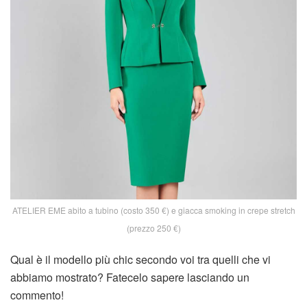
ATELIER EME abito a tubino (costo 350 €) e giacca smoking in crepe stretch
(prezzo 250 €)
Qual è il modello più chic secondo voi tra quelli che vi
abbiamo mostrato? Fatecelo sapere lasciando un
commento!