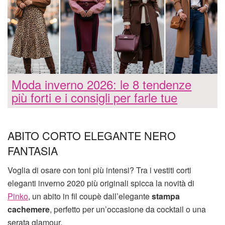
Moda inverno 2026: le 8 tendenze
più forti e i consigli per farle tue
ABITO CORTO ELEGANTE NERO
FANTASIA
Voglia di osare con toni più intensi? Tra i vestiti corti
eleganti inverno 2020 più originali spicca la novità di
Pinko
, un abito in fil coupè dall’elegante
stampa
cachemere
, perfetto per un’occasione da cocktail o una
serata glamour.