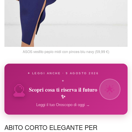
ASOS vestito peplo midi con pinces blu navy (59,99 €)
✦ LEGGI ANCHE · 9 AGOSTO 2026
🔮
✦
🌟
Scopri cosa ti riserva il futuro
✨
Leggi il tuo Oroscopo di oggi →
ABITO CORTO ELEGANTE PER