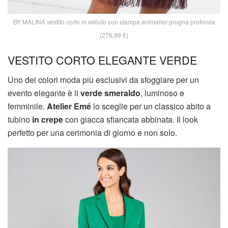
BY MALINA vestito corto in velluto con stampa animalier prugna profonda
(276,99 €)
VESTITO CORTO ELEGANTE VERDE
Uno dei colori moda più esclusivi da sfoggiare per un
evento elegante è il
verde smeraldo
, luminoso e
femminile.
Atelier Emé
lo sceglie per un classico abito a
tubino
in crepe
con giacca sfiancata abbinata. Il look
perfetto per una cerimonia di giorno e non solo.