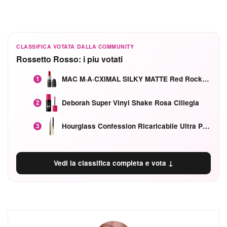
CLASSIFICA VOTATA DALLA COMMUNITY
Rossetto Rosso: i piu votati
MAC M·A·CXIMAL SILKY MATTE Red Rock mat
1
Deborah Super Vinyl Shake Rosa Ciliegia
2
Hourglass Confession Ricaricabile Ultra Preciso Ad Alta Intensità Secretly Classic Red
3
Vedi la classifica completa e vota ↓