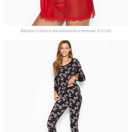
Babydoll in pizzo e rete trasparente e sfoderato (€ 51,50)