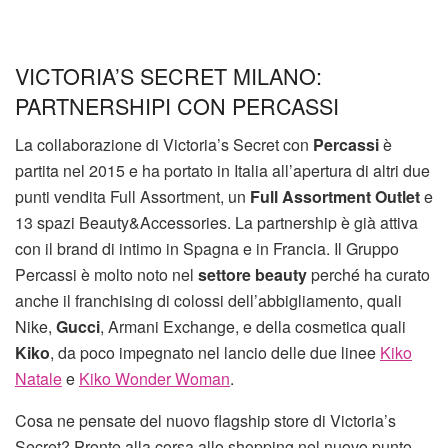
VICTORIA’S SECRET MILANO:
PARTNERSHIPI CON PERCASSI
La collaborazione di Victoria’s Secret con
Percassi
è
partita nel 2015 e ha portato in Italia all’apertura di altri due
punti vendita Full Assortment, un
Full Assortment Outlet
e
13 spazi Beauty&Accessories. La partnership è già attiva
con il brand di intimo in Spagna e in Francia. Il Gruppo
Percassi è molto noto nel
settore beauty
perché ha curato
anche il franchising di colossi dell’abbigliamento, quali
Nike,
Gucci
, Armani Exchange, e della cosmetica quali
Kiko
, da poco impegnato nel lancio delle due linee
Kiko
Natale
e
Kiko Wonder Woman
.
Cosa ne pensate del nuovo flagship store di Victoria’s
Secret? Pronte alla corsa allo shopping nel nuovo punto