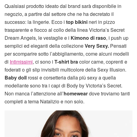
Qualsiasi prodotto ideato dal brand sarà disponibile in
negozio, a partire dal settore che ne ha decretato il
successo: la lingerie. Ecco i
top bikini
neri in pizzo
trasparente e fiocco al collo della linea Victoria’s Secret
Dream Angels, le vestaglie e i
Kimono di raso
, i push up
semplici ed eleganti della collezione
Very Sexy.
Pensati
per scomparire sotto l’abbigliamento, come alcuni modelli
di
Intimissimi
, ci sono i
T-shirt bra
color carne, coprenti e
foderati o gli slip invisibili multicolore della Sexy Illusion.
Baby doll
rossi e corsetteria dalla più sexy a quella
modellante sono tra i capi di Body by Victoria’s Secret.
Non manca l’attenzione all’
homewear
dove troviamo tanti
completi a tema Natalizio e non solo.