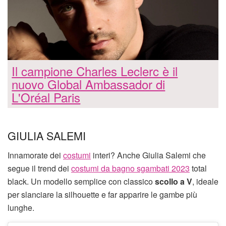
Il campione Charles Leclerc è il
nuovo Global Ambassador di
L'Oréal Paris
GIULIA SALEMI
Innamorate dei
costumi
interi? Anche Giulia Salemi che
segue il trend dei
costumi da bagno sgambati 2023
total
black. Un modello semplice con classico
scollo a V
, ideale
per slanciare la silhouette e far apparire le gambe più
lunghe.