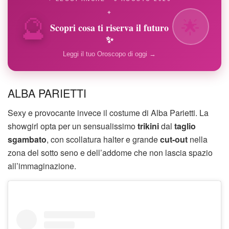
🔮
✦
🌟
Scopri cosa ti riserva il futuro
✨
Leggi il tuo Oroscopo di oggi →
ALBA PARIETTI
Sexy e provocante invece il costume di Alba Parietti. La
showgirl opta per un sensualissimo
trikini
dal
taglio
sgambato
, con scollatura halter e grande
cut-out
nella
zona del sotto seno e dell’addome che non lascia spazio
all’immaginazione.