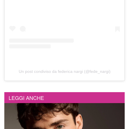
Un post condiviso da federica nargi (@fede_nargi)
LEGGI ANCHE