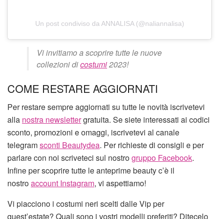
Un post condiviso da ANNALISA (@naliannalisa)
Vi invitiamo a scoprire tutte le nuove
collezioni di
costumi
2023!
COME RESTARE AGGIORNATI
Per restare sempre aggiornati su tutte le novità iscrivetevi
alla
nostra newsletter
gratuita. Se siete interessati ai codici
sconto, promozioni e omaggi, iscrivetevi al canale
telegram
sconti Beautydea
. Per richieste di consigli e per
parlare con noi scriveteci sul nostro
gruppo Facebook
.
Infine per scoprire tutte le anteprime beauty c’è il
nostro
account Instagram
, vi aspettiamo!
Vi piacciono i costumi neri scelti dalle Vip per
quest’estate? Quali sono i vostri modelli preferiti? Ditecelo