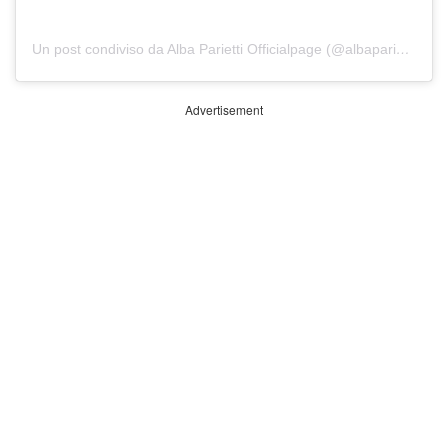
Un post condiviso da Alba Parietti Officialpage (@albaparietti)
Advertisement