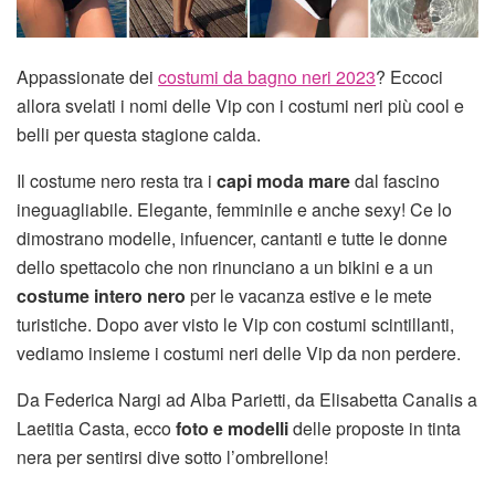
Appassionate dei
costumi da bagno neri 2023
? Eccoci
allora svelati i nomi delle Vip con i costumi neri più cool e
belli per questa stagione calda.
Il costume nero resta tra i
capi moda mare
dal fascino
ineguagliabile. Elegante, femminile e anche sexy! Ce lo
dimostrano modelle, infuencer, cantanti e tutte le donne
dello spettacolo che non rinunciano a un bikini e a un
costume intero nero
per le vacanza estive e le mete
turistiche. Dopo aver visto le Vip con costumi scintillanti,
vediamo insieme i costumi neri delle Vip da non perdere.
Da Federica Nargi ad Alba Parietti, da Elisabetta Canalis a
Laetitia Casta, ecco
foto e modelli
delle proposte in tinta
nera per sentirsi dive sotto l’ombrellone!