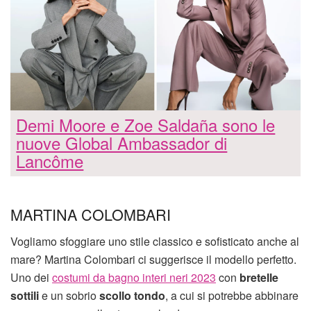
Demi Moore e Zoe Saldaña sono le
nuove Global Ambassador di
Lancôme
MARTINA COLOMBARI
Vogliamo sfoggiare uno stile classico e sofisticato anche al
mare? Martina Colombari ci suggerisce il modello perfetto.
Uno dei
costumi da bagno interi neri 2023
con
bretelle
sottili
e un sobrio
scollo tondo
, a cui si potrebbe abbinare