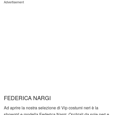
Advertisement
FEDERICA NARGI
Ad aprire la nostra selezione di Vip costumi neri è la
showgirl e modella Federica Nargi. Occhiali da sole neri e