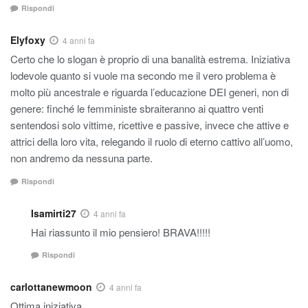
Rispondi
Elyfoxy
4 anni fa
Certo che lo slogan è proprio di una banalità estrema. Iniziativa
lodevole quanto si vuole ma secondo me il vero problema è
molto più ancestrale e riguarda l’educazione DEI generi, non di
genere: finché le femministe sbraiteranno ai quattro venti
sentendosi solo vittime, ricettive e passive, invece che attive e
attrici della loro vita, relegando il ruolo di eterno cattivo all’uomo,
non andremo da nessuna parte.
Rispondi
Isamirti27
4 anni fa
Hai riassunto il mio pensiero! BRAVA!!!!!
Rispondi
carlottanewmoon
4 anni fa
Ottima iniziativa