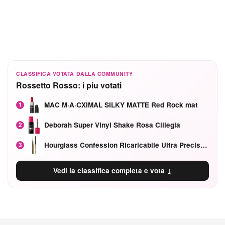
CLASSIFICA VOTATA DALLA COMMUNITY
Rossetto Rosso: i piu votati
MAC M·A·CXIMAL SILKY MATTE Red Rock mat
1
Deborah Super Vinyl Shake Rosa Ciliegia
2
Hourglass Confession Ricaricabile Ultra Preciso Ad Alta Intensità Secretly Classic Red
3
Vedi la classifica completa e vota ↓