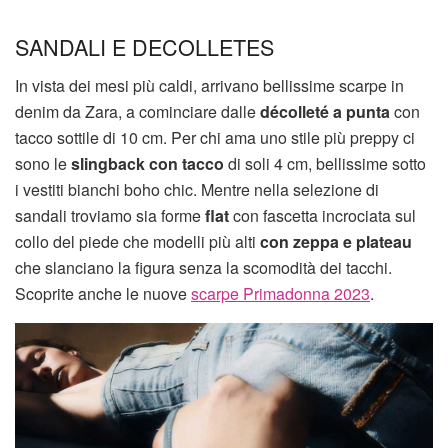
SANDALI E DECOLLETES
In vista dei mesi più caldi, arrivano bellissime scarpe in
denim da Zara, a cominciare dalle
décolleté a punta
con
tacco sottile di 10 cm. Per chi ama uno stile più preppy ci
sono le
slingback con tacco
di soli 4 cm, bellissime sotto
i vestiti bianchi boho chic. Mentre nella selezione di
sandali troviamo sia forme
flat
con fascetta incrociata sul
collo del piede che modelli più alti
con zeppa e plateau
che slanciano la figura senza la scomodità dei tacchi.
Scoprite anche le nuove
scarpe Primadonna 2023
.