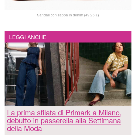
Sandali con zeppa in denim (49,95 €)
LEGGI ANCHE
La prima sfilata di Primark a Milano,
debutto in passerella alla Settimana
della Moda