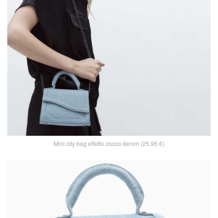
Mini city bag effetto cocco denim (25,95 €)