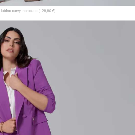
 tubino curvy incrociato (129,90 €)