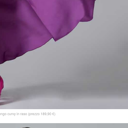
ungo curvy in raso (prezzo 189,90 €)