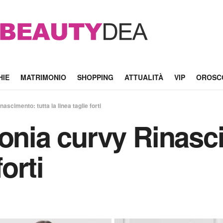
HIE
MATRIMONIO
SHOPPING
ATTUALITÀ
VIP
OROSC
ascimento: tutta la linea taglie forti
monia curvy Rinasc
forti