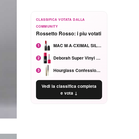
CLASSIFICA VOTATA DALLA
COMMUNITY
Rossetto Rosso: i piu votati
MAC M·A·CXIMAL SILKY MATTE Red Rock mat
1
Deborah Super Vinyl Shake Rosa Ciliegia
2
Hourglass Confession Ricaricabile Ultra Preciso Ad Alta Intensità Secretly Classic Red
3
Vedi la classifica completa
e vota ↓