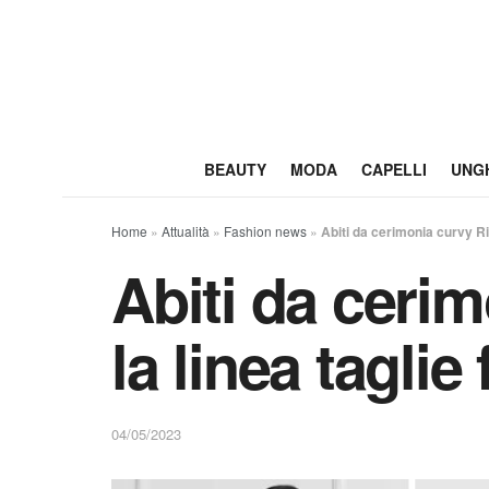
BEAUTY
MODA
CAPELLI
UNG
Home
»
Attualità
»
Fashion news
»
Abiti da cerimonia curvy Rin
Abiti da ceri
la linea taglie 
04/05/2023