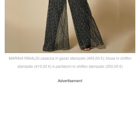
MARINA RINALDI casacca in gazar stampato (495,00 €); blusa in chiffon
stampato (410,00 €) e pantaloni in chiffon stampato (350,00 €)
Advertisement