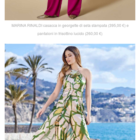
MARINA RINALDI casacca in georgette di seta stampata (395,00 €) e
pantaloni in frisottino lucido (260,00 €)