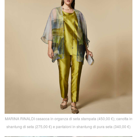
MARINA RINALDI casacca in organza di seta stampata (450,00 €); canotta in
shantung di seta (275,00 €) e pantaloni in shantung di pura seta (340,00 €)