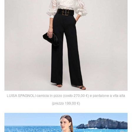
LUISA SPAGNOLI camicia in pizzo (costo 270,00 €) e pantalone a vita alta
(prezzo 199,00 €)