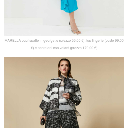
MARELLA coprispalle in georgette (prezzo 55,00 €); top lingerie (costo 99,00
€) e pantaloni con volant (prezzo 179,00 €)