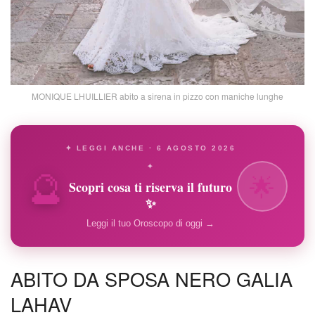
MONIQUE LHUILLIER abito a sirena in pizzo con maniche lunghe
✦ LEGGI ANCHE · 6 AGOSTO 2026
🔮
✦
🌟
Scopri cosa ti riserva il futuro
✨
Leggi il tuo Oroscopo di oggi →
ABITO DA SPOSA NERO GALIA
LAHAV