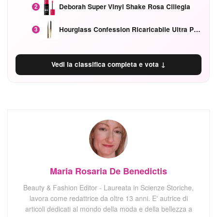
Deborah Super Vinyl Shake Rosa Ciliegia
2
Hourglass Confession Ricaricabile Ultra Preciso Ad Alta Intensità Secretly Classic Red
3
Vedi la classifica completa e vota ↓
Maria Rosaria De Benedictis
Beauty & Fashion Editor - Laureata in Scienze Storiche,
lavora come redattrice da oltre 13 anni. E' autrice di
articoli dedicati al mondo della moda e della bellezza a