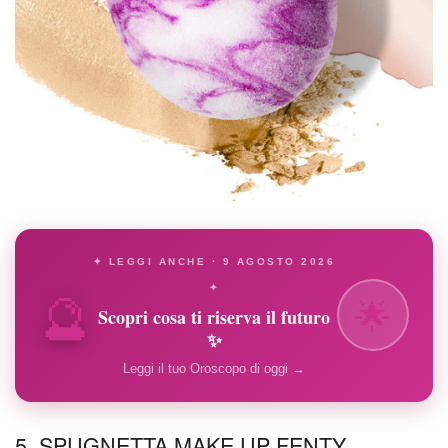
✦ LEGGI ANCHE · 9 AGOSTO 2026
🔮
✦
🌟
Scopri cosa ti riserva il futuro
✨
Leggi il tuo Oroscopo di oggi →
5. SPUGNETTA MAKE UP FENTY