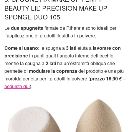
BEAUTY LIL’ PRECISION MAKE UP
SPONGE DUO 105
Le
due spugnette
firmate da Rihanna sono ideali per
l’applicazione di prodotti liquidi o in polvere.
Come si usano
: la spugna a
3 lati
aiuta a
lavorare con
precisione
in punti quali l’angolo interno dell’occhio,
mentre la spugna a
2 lati
ha un’estremità obliqua che
permette di
modulare la coprenza
del prodotto e una più
morbida perfetta per i prodotti in polvere (
prezzo 16,90 €
–
acquista qui
).