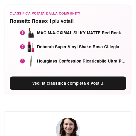
CLASSIFICA VOTATA DALLA COMMUNITY
Rossetto Rosso: i piu votati
MAC M·A·CXIMAL SILKY MATTE Red Rock mat
1
Deborah Super Vinyl Shake Rosa Ciliegia
2
Hourglass Confession Ricaricabile Ultra Preciso Ad Alta Intensità Secretly Classic Red
3
Vedi la classifica completa e vota ↓