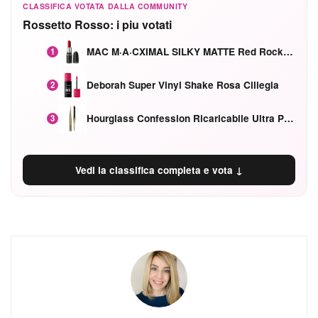
CLASSIFICA VOTATA DALLA COMMUNITY
Rossetto Rosso: i piu votati
MAC M·A·CXIMAL SILKY MATTE Red Rock mat
1
Deborah Super Vinyl Shake Rosa Ciliegia
2
Hourglass Confession Ricaricabile Ultra Preciso Ad Alta Intensità Secretly Classic Red
3
Vedi la classifica completa e vota ↓