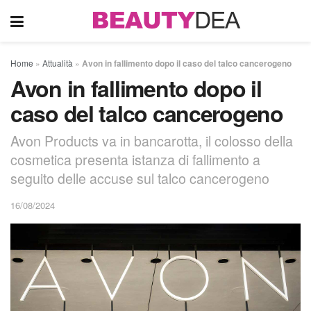
Home
»
Attualità
»
Avon in fallimento dopo il caso del talco cancerogeno
Avon in fallimento dopo il
caso del talco cancerogeno
Avon Products va in bancarotta, il colosso della
cosmetica presenta istanza di fallimento a
seguito delle accuse sul talco cancerogeno
16/08/2024