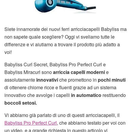
Siete innamorate dei nuovi ferri arricciacapelli Babyliss ma
non sapete quale scegliere? Oggi vi sveliamo tutte le
differenze e vi aiutiamo a trovare il prodotto più adatto a
voi!
Babyliss Curl Secret, Babyliss Pro Perfect Curl e
Babyliss Miracurl sono
arriccia capelli moderni
e
assolutamente
innovativi
che promettono in
pochi minuti
di ottenere chiome ricce e fluenti grazie ad un sistema
innovativo che avvolge i capelli
in automatico
restituendo
boccoli setosi.
Vi abbiamo già parlato di uno di questi arricciacapelli, il
Babyliss Pro Perfect Curl
, che abbiamo testato per voi con
un video, e a grande richiesta in questo articolo vi