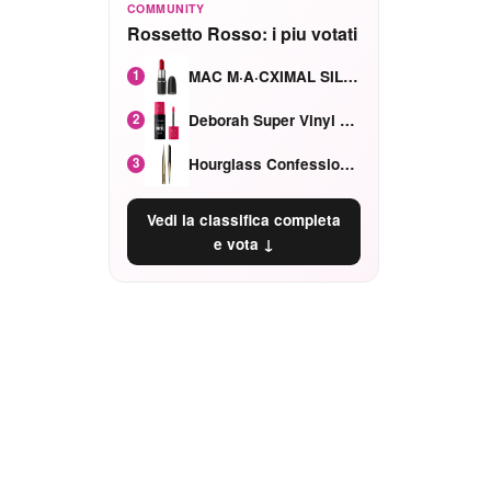
COMMUNITY
Rossetto Rosso: i piu votati
MAC M·A·CXIMAL SILKY MATTE Red Rock mat
1
Deborah Super Vinyl Shake Rosa Ciliegia
2
Hourglass Confession Ricaricabile Ultra Preciso Ad Alta Intensità Secretly Classic Red
3
Vedi la classifica completa
e vota ↓