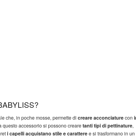
BABYLISS?
le che, in poche mosse, permette di
creare acconciature
con
i
e a questo accessorio si possono creare
tanti tipi di pettinature
,
cret
i capelli acquistano stile e carattere
e si trasformano in un