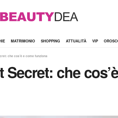
HIE
MATRIMONIO
SHOPPING
ATTUALITÀ
VIP
OROSC
cret: che cos’è e come funziona
t Secret: che cos’