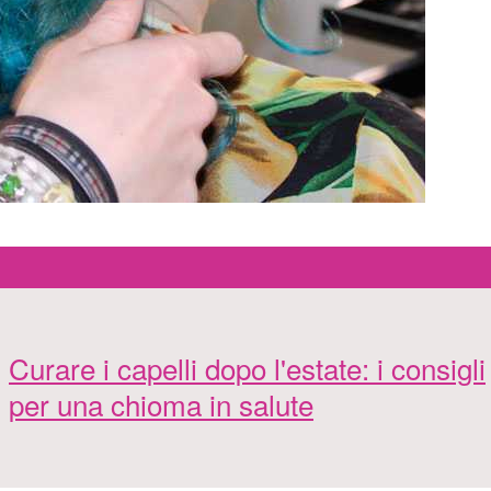
Curare i capelli dopo l'estate: i consigli
per una chioma in salute