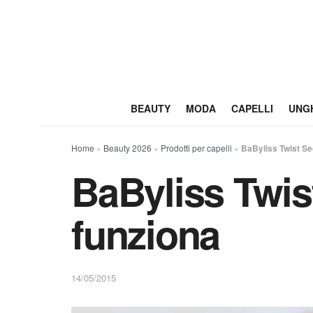
BEAUTY
MODA
CAPELLI
UNG
Home
»
Beauty 2026
»
Prodotti per capelli
»
BaByliss Twist Se
BaByliss Twis
funziona
14/05/2015