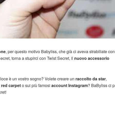
ione
, per questo motivo Babyliss, che già ci aveva strabiliate con 
cret, torna a stupirci con Twist Secret, il
nuovo accessorio
eloce è un vostro sogno? Volete creare un
raccolto da star
,
red carpet
o sui più famosi
account Instagram
? BaByliss ci 
ret!