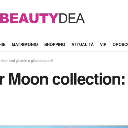
HIE
MATRIMONIO
SHOPPING
ATTUALITÀ
VIP
OROSC
n: tutti gli abiti e gli accessori!
Moon collection: tu