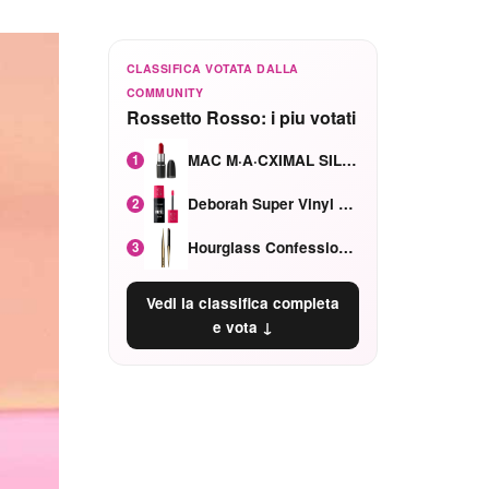
CLASSIFICA VOTATA DALLA
COMMUNITY
Rossetto Rosso: i piu votati
MAC M·A·CXIMAL SILKY MATTE Red Rock mat
1
Deborah Super Vinyl Shake Rosa Ciliegia
2
Hourglass Confession Ricaricabile Ultra Preciso Ad Alta Intensità Secretly Classic Red
3
Vedi la classifica completa
e vota ↓