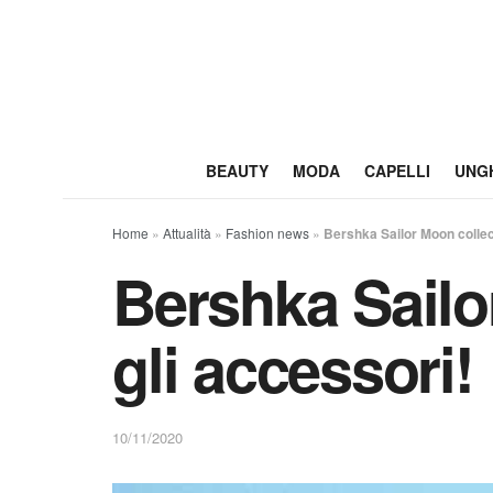
BEAUTY
MODA
CAPELLI
UNG
Home
»
Attualità
»
Fashion news
»
Bershka Sailor Moon collectio
Bershka Sailor 
gli accessori!
10/11/2020