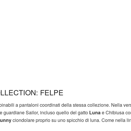
LLECTION: FELPE
nabili a pantaloni coordinati della stessa collezione. Nella ver
lle guardiane Sailor, incluso quello del gatto
Luna
e Chibiusa co
unny
ciondolare proprio su uno spicchio di luna. Come nella li