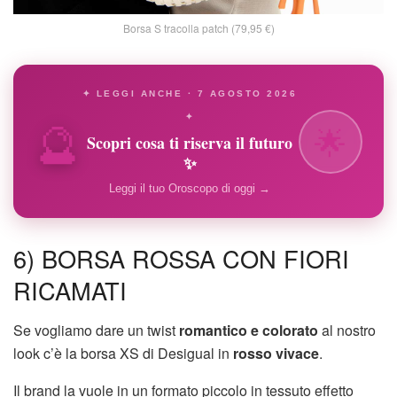
Borsa S tracolla patch (79,95 €)
✦ LEGGI ANCHE · 7 AGOSTO 2026
🔮
✦
🌟
Scopri cosa ti riserva il futuro
✨
Leggi il tuo Oroscopo di oggi →
6) BORSA ROSSA CON FIORI
RICAMATI
Se vogliamo dare un twist
romantico e colorato
al nostro
look c’è la borsa XS di Desigual in
rosso vivace
.
Il brand la vuole in un formato piccolo in tessuto effetto