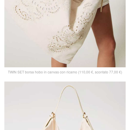
TWIN SET borsa hobo in canvas con ricamo (110,00 €, scontato 77,00 €)