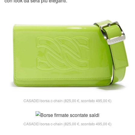
con look da sera più eleganti.
CASADEI borsa c-chain (825,00 €, scontato 495,00 €)
CASADEI borsa c-chain (825,00 €, scontato 495,00 €)