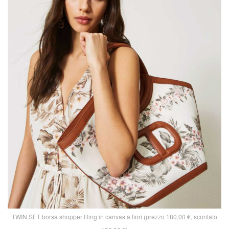
TWIN SET borsa shopper Ring in canvas a fiori (prezzo 180,00 €, scontato