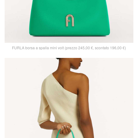
FURLA borsa a spalla mini volt (prezzo 245,00 €, scontato 196,00 €)