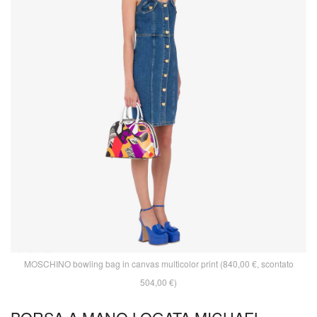
MOSCHINO bowling bag in canvas multicolor print (840,00 €, scontato
504,00 €)