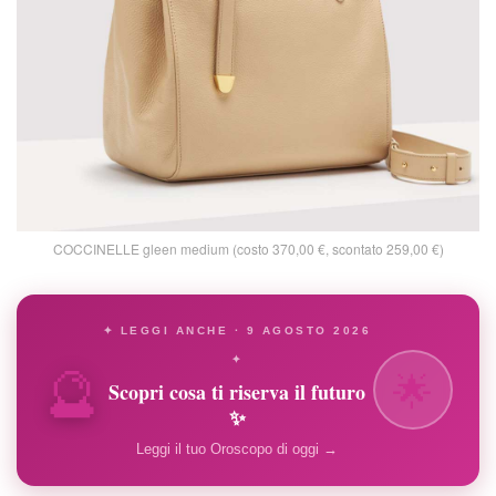
COCCINELLE gleen medium (costo 370,00 €, scontato 259,00 €)
✦ LEGGI ANCHE · 9 AGOSTO 2026
🔮
✦
🌟
Scopri cosa ti riserva il futuro
✨
Leggi il tuo Oroscopo di oggi →