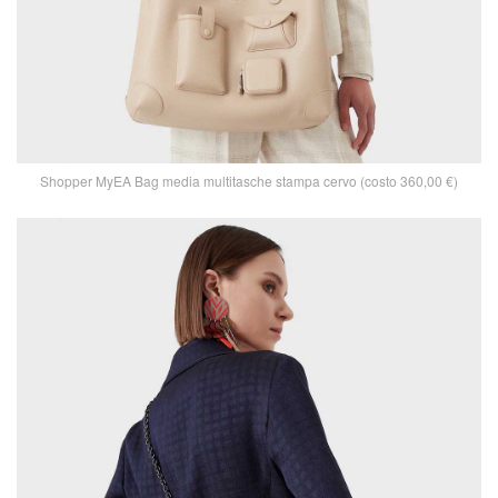
Shopper MyEA Bag media multitasche stampa cervo (costo 360,00 €)