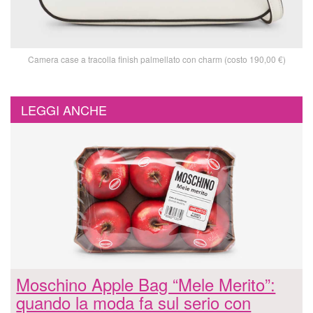
Camera case a tracolla finish palmellato con charm (costo 190,00 €)
LEGGI ANCHE
Moschino Apple Bag “Mele Merito”:
quando la moda fa sul serio con