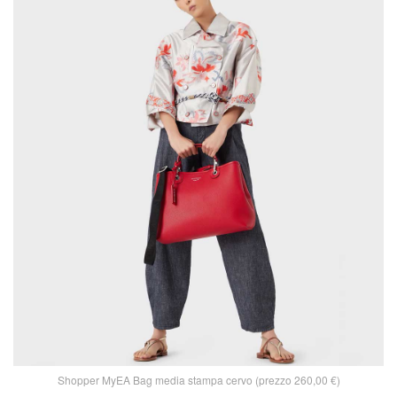
Shopper MyEA Bag media stampa cervo (prezzo 260,00 €)