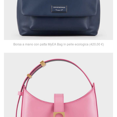
Borsa a mano con patta MyEA Bag in pelle ecologica (420,00 €)