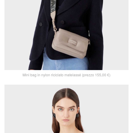
Mini bag in nylon riciclato matelassé (prezzo 155,00 €)