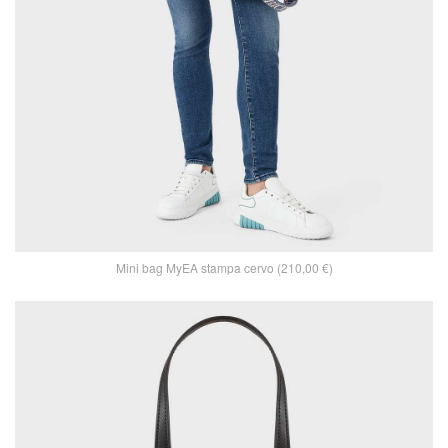
Mini bag MyEA stampa cervo (210,00 €)