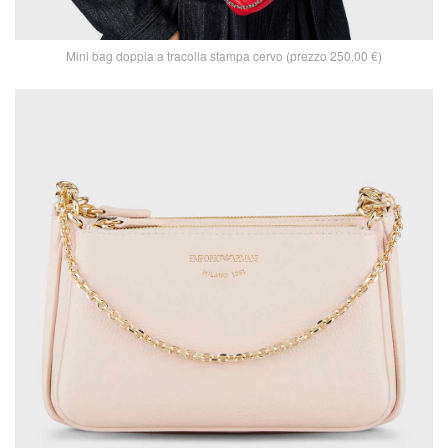
Mini bag doppia a tracolla stampa cervo (prezzo 250,00 €)