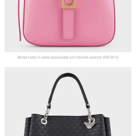
Borsa hobo in pelle spazzolata con tracolla (prezzo 430,00 €)