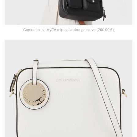
Camera case MyEA a tracolla stampa cervo (260,00 €)