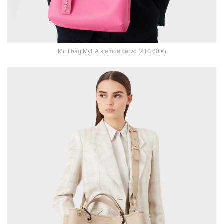
Mini bag MyEA stampa cervo (210,00 €)