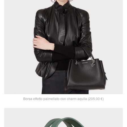
Borsa effetto palmellato con charm aquila (205,00 €)