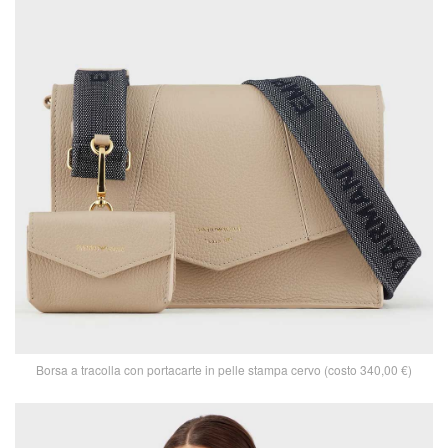
Borsa a tracolla con portacarte in pelle stampa cervo (costo 340,00 €)