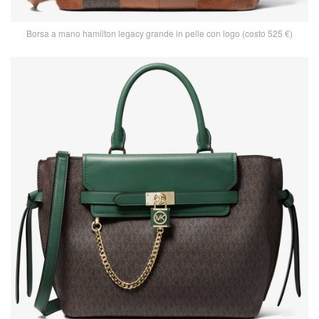
Borsa a mano hamilton legacy grande in pelle con logo (costo 525 €)