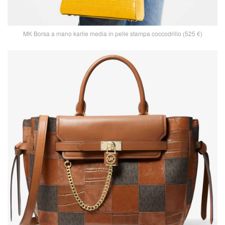
MK Borsa a mano karlie media in pelle stampa coccodrillo (525 €)