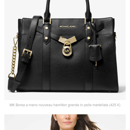
MK Borsa a mano nouveau hamilton grande in pelle martellata (425 €)