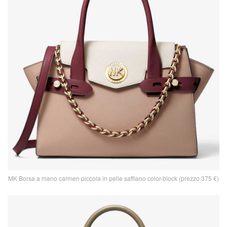
MK Borsa a mano carmen piccola in pelle saffiano color-block (prezzo 375 €)