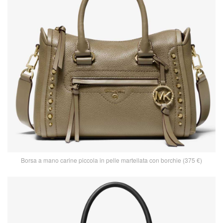
Borsa a mano carine piccola in pelle martellata con borchie (375 €)