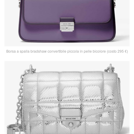
Borsa a spalla bradshaw convertibile piccola in pelle bicolore (costo 295 €)