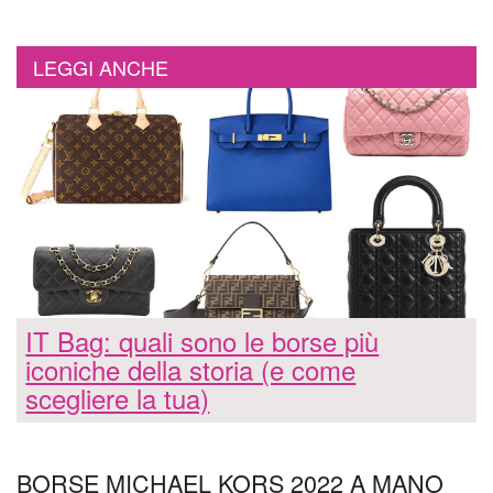
LEGGI ANCHE
IT Bag: quali sono le borse più
iconiche della storia (e come
scegliere la tua)
BORSE MICHAEL KORS 2022 A MANO