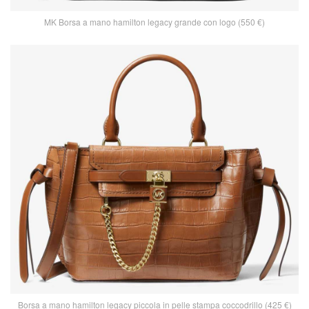
MK Borsa a mano hamilton legacy grande con logo (550 €)
Borsa a mano hamilton legacy piccola in pelle stampa coccodrillo (425 €)