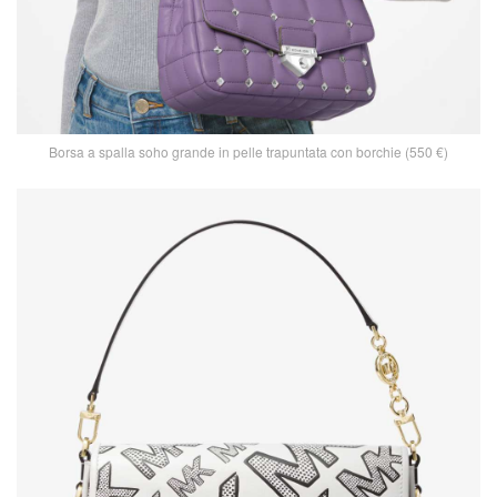
Borsa a spalla soho grande in pelle trapuntata con borchie (550 €)