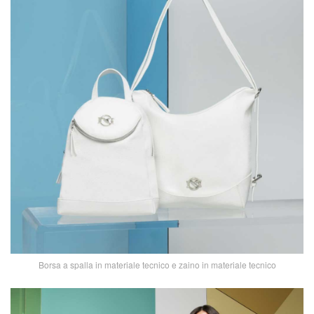
Borsa a spalla in materiale tecnico e zaino in materiale tecnico