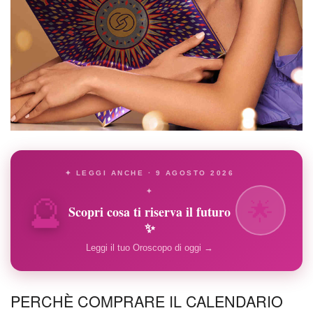
✦ LEGGI ANCHE · 9 AGOSTO 2026
🔮
✦
🌟
Scopri cosa ti riserva il futuro
✨
Leggi il tuo Oroscopo di oggi →
PERCHÈ COMPRARE IL CALENDARIO