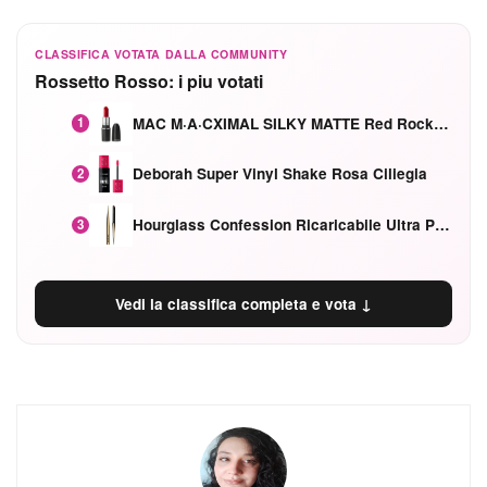
CLASSIFICA VOTATA DALLA COMMUNITY
Rossetto Rosso: i piu votati
MAC M·A·CXIMAL SILKY MATTE Red Rock mat
1
Deborah Super Vinyl Shake Rosa Ciliegia
2
Hourglass Confession Ricaricabile Ultra Preciso Ad Alta Intensità Secretly Classic Red
3
Vedi la classifica completa e vota ↓