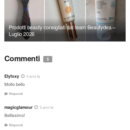
Prodotti beauty consigliati dal team Beautydea –
Luglio 2026
Commenti
5
Elyfoxy
3 anni fa
Molto bello
Rispondi
magicglamour
3 anni fa
Bellissimo!
Rispondi