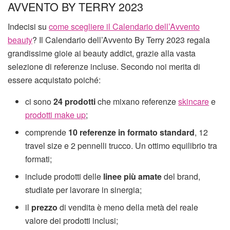
AVVENTO BY TERRY 2023
Indecisi su
come scegliere il Calendario dell’Avvento
beauty
? Il Calendario dell’Avvento By Terry 2023 regala
grandissime gioie ai beauty addict, grazie alla vasta
selezione di referenze incluse. Secondo noi merita di
essere acquistato poiché:
ci sono
24 prodotti
che mixano referenze
skincare
e
prodotti make up
;
comprende
10 referenze in formato standard
, 12
travel size e 2 pennelli trucco. Un ottimo equilibrio tra
formati;
include prodotti delle
linee più amate
del brand,
studiate per lavorare in sinergia;
il
prezzo
di vendita è meno della metà del reale
valore dei prodotti inclusi;