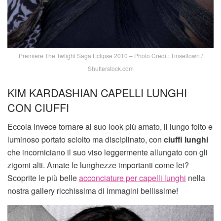
Premiere The Twlight Saga Eclipse 2010 – Photo Credit: Tinseltown /
Shutterstock.com
KIM KARDASHIAN CAPELLI LUNGHI
CON CIUFFI
Eccola invece tornare al suo look più amato, il lungo folto e
luminoso portato sciolto ma disciplinato, con
ciuffi lunghi
che incorniciano il suo viso leggermente allungato con gli
zigomi alti. Amate le lunghezze importanti come lei?
Scoprite le più belle
acconciature per capelli lunghi
nella
nostra gallery ricchissima di immagini bellissime!