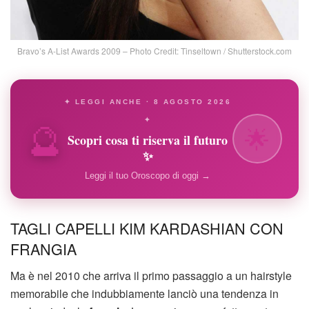
Bravo’s A-List Awards 2009 – Photo Credit: Tinseltown / Shutterstock.com
✦ LEGGI ANCHE · 8 AGOSTO 2026
🔮
✦
🌟
Scopri cosa ti riserva il futuro
✨
Leggi il tuo Oroscopo di oggi →
TAGLI CAPELLI KIM KARDASHIAN CON
FRANGIA
Ma è nel 2010 che arriva il primo passaggio a un hairstyle
memorabile che indubbiamente lanciò una tendenza in