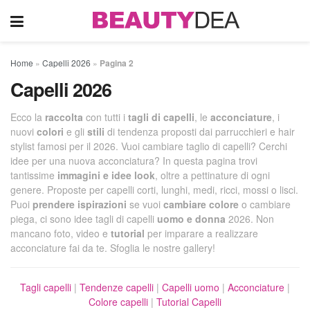
Home
»
Capelli 2026
»
Pagina 2
Capelli 2026
Ecco la
raccolta
con tutti i
tagli di capelli
, le
acconciature
, i
nuovi
colori
e gli
stili
di tendenza proposti dai parrucchieri e hair
stylist famosi per il 2026. Vuoi cambiare taglio di capelli? Cerchi
idee per una nuova acconciatura? In questa pagina trovi
tantissime
immagini e idee look
, oltre a pettinature di ogni
genere. Proposte per capelli corti, lunghi, medi, ricci, mossi o lisci.
Puoi
prendere ispirazioni
se vuoi
cambiare colore
o cambiare
piega, ci sono idee tagli di capelli
uomo e donna
2026. Non
mancano foto, video e
tutorial
per imparare a realizzare
acconciature fai da te. Sfoglia le nostre gallery!
Tagli capelli
|
Tendenze capelli
|
Capelli uomo
|
Acconciature
|
Colore capelli
|
Tutorial Capelli