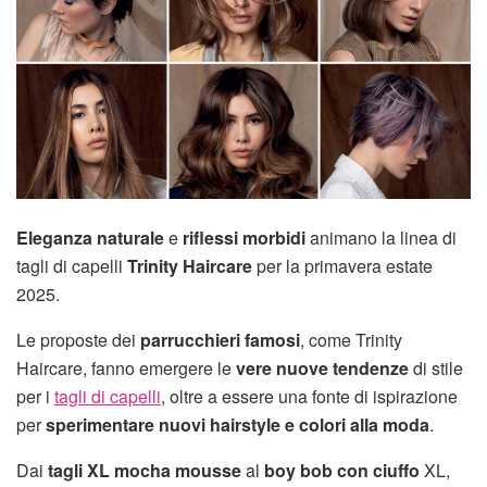
Eleganza naturale
e
riflessi morbidi
animano la linea di
tagli di capelli
Trinity Haircare
per la primavera estate
2025.
Le proposte dei
parrucchieri famosi
, come Trinity
Haircare, fanno emergere le
vere nuove tendenze
di stile
per i
tagli di capelli
, oltre a essere una fonte di ispirazione
per
sperimentare nuovi hairstyle e colori alla moda
.
Dai
tagli XL mocha mousse
al
boy bob con ciuffo
XL,