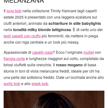
Il
long bob
nella collezione Trinity Haircare tagli capelli
estate 2025 è presentato con una leggera scalatura sui
ciuffi anteriori, animato da
schiariture in stile babylights
nella
tonalità milky blonde lattiginosa
. È di certo uno dei
tagli capelli con ciuffo
più femminili, da mettere in piega
anche con riga centrale e un look più messy.
Appassionate di
capelli rossi
? Ecco l’originale
mullet
con
frangia corta
e lunghezze maggiori sul collo, completato da
briosi ciuffetti sulle orecchie. Il
rosso mogano
di base
sfuma in toni di viola melanzana freddi, ideale per chi ha
una pelle dal sottotono freddo. Date un’occhiata anche allo
spritz bob
e allo
sleek bob
.