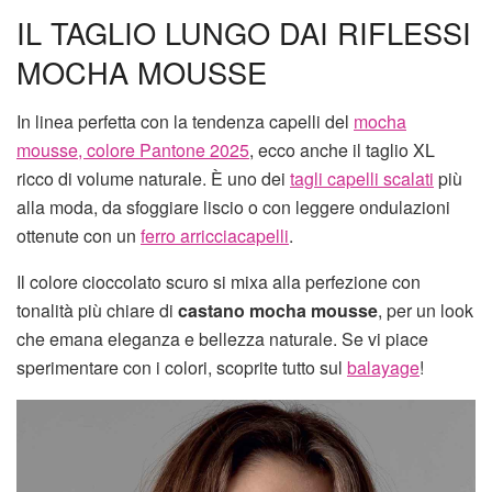
IL TAGLIO LUNGO DAI RIFLESSI
MOCHA MOUSSE
In linea perfetta con la tendenza capelli del
mocha
mousse, colore Pantone 2025
, ecco anche il taglio XL
ricco di volume naturale. È uno dei
tagli capelli scalati
più
alla moda, da sfoggiare liscio o con leggere ondulazioni
ottenute con un
ferro arricciacapelli
.
Il colore cioccolato scuro si mixa alla perfezione con
tonalità più chiare di
castano mocha mousse
, per un look
che emana eleganza e bellezza naturale. Se vi piace
sperimentare con i colori, scoprite tutto sul
balayage
!