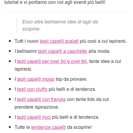
tutorial e vi portiamo con noi agli eventi più belli!
Ecco altre bellissime idee di tagli da
scoprire:
Tutti i nuovi
tagli capelli scalati
più cool a cui ispirarsi.
I bellissimi
tagli capelli a caschetto
alla moda.
I
tagli capelli per over 50 e over 60
, tante idee a cui
ispirarsi.
I
tagli capelli mossi
top da provare.
I
tagli con ciuffo
più belli e di tendenza.
I
tagli capelli con frangia
con tante foto da cui
prendere ispirazione.
I
tagli capelli ricci
più belli e di tendenza.
Tutte le
tendenze capelli
da scoprire!