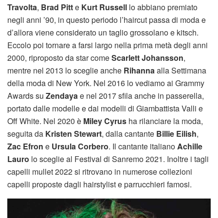
Travolta
,
Brad Pitt
e
Kurt Russell
lo abbiano premiato
negli anni ’90, in questo periodo l’haircut passa di moda e
d’allora viene considerato un taglio grossolano e kitsch.
Eccolo poi tornare a farsi largo nella prima metà degli anni
2000, riproposto da star come
Scarlett Johansson
,
mentre nel 2013 lo sceglie anche
Rihanna
alla Settimana
della moda di New York. Nel 2016 lo vediamo ai Grammy
Awards su
Zendaya
e nel 2017 sfila anche in passerella,
portato dalle modelle e dai modelli di Giambattista Valli e
Off White. Nel 2020 è
Miley Cyrus
ha rilanciare la moda,
seguita da
Kristen Stewart
, dalla cantante
Billie Eilish
,
Zac Efron
e
Ursula Corbero
. Il cantante italiano
Achille
Lauro
lo sceglie al Festival di Sanremo 2021. Inoltre i tagli
capelli mullet 2022 si ritrovano in numerose collezioni
capelli proposte dagli hairstylist e parrucchieri famosi.