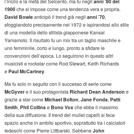
l’inizio e la metà del Seicento, ma fu negli
anni ’80 del
1900
che si impose come una tendenza vera e propria.
David Bowie
anticipò il trend già negli
anni ’70
,
sfoggiandolo precisamente nel 1972 e ispirandosi allo stile
di una modella dello stilista giapponese Kansai
Yamamoto. Il risultato fu un mix tra un taglio maschile e
uno femminile, corto e lungo, pronto a sfidare le
convenzioni dell’epoca. Lo seguirono in questo altri
musicisti e rockstar come Rod Stewart, Keith Richards
e
Paul McCartney
.
Ma fu solo in seguito con il successo di serie come
McGyver
e il suo protagonista
Richard Dean Anderson
e
grazie a star come
Michael Bolton
,
Jane Fonda
,
Patti
Smith
,
Phil Collins
e
Bono Vox
che ebbe il massimo
della sua diffusione. Il trend del mullet capelli si fece
spazio anche in ambito sportivo, soprattutto tra i calciatori
tedeschi come Pierre Littbarski. Sebbene
John