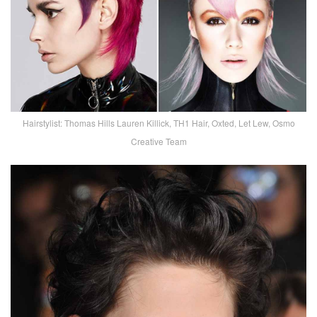
Hairstylist: Thomas Hills Lauren Killick, TH1 Hair, Oxted, Let Lew, Osmo
Creative Team