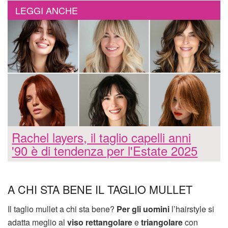
LEGGI ANCHE
Rachel layers, il taglio capelli anni
'90 è di tendenza per l'Estate 2025
A CHI STA BENE IL TAGLIO MULLET
Il taglio mullet a chi sta bene?
Per gli uomini
l’hairstyle si
adatta meglio al
viso rettangolare
e
triangolare
con