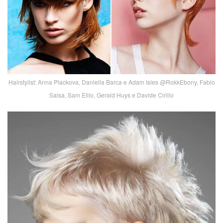
Hairstylist: Anna Plackova, Daniella Barca e Adam Isles @RokkEbony, Fabio
Salsa, Sam Ellio, Gerald Huys e Davide Cirillo