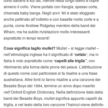
corto davanti e sui lati, mentre resta lungo dietro e copre
almeno il collo. Viene portato con frangia, spesso corta,
chiamata baby bangs. Negli anni ’80 è stato sfoggiato
anche pettinato all’indietro e con basette molto corte e a
punta, come Andrew Ridgeley membro della band dei
Wham, ma ha subìto rivisitazioni molto interessanti
soprattutto in tempi recenti!
Cosa significa taglio mullet?
Mullet –
si legge mallet
–
nell’etimologia inglese ha il significato di “
cefalo
“, ma in
Italia è noto soprattutto come “
capelli alla triglia”
, con
riferimento alla forma delle pinne del pesce. L’attribuzione
di questo nome così particolare si fa risalire a una frase
australiana. Altre fonti lo fanno risalire a una canzone dei
Beastie Boys del 1994, termine un anno dopo inserito
nell’Oxford English Dictionary. Nella definizione data dalla
band dei Beastie Boys, mullet significa appunto capelli da
triglia, e nel testo della loro canzone l’haircut viene definito