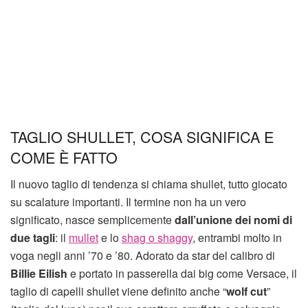
TAGLIO SHULLET, COSA SIGNIFICA E
COME È FATTO
Il nuovo taglio di tendenza si chiama shullet, tutto giocato
su scalature importanti. Il termine non ha un vero
significato, nasce semplicemente
dall’unione dei nomi di
due tagli
: il
mullet
e lo
shag o shaggy
, entrambi molto in
voga negli anni ’70 e ’80. Adorato da star del calibro di
Billie Eilish
e portato in passerella dai big come Versace, il
taglio di capelli shullet viene definito anche “
wolf cut
”