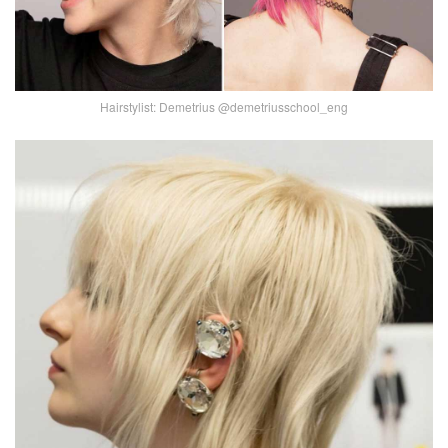
Hairstylist: Demetrius @demetriusschool_eng