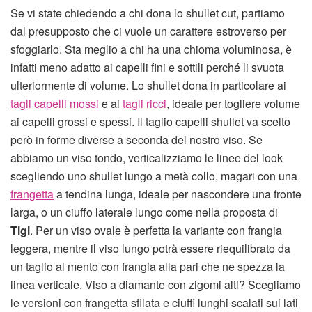
Se vi state chiedendo a chi dona lo shullet cut, partiamo
dal presupposto che ci vuole un carattere estroverso per
sfoggiarlo. Sta meglio a chi ha una chioma voluminosa, è
infatti meno adatto ai capelli fini e sottili perché li svuota
ulteriormente di volume. Lo shullet dona in particolare ai
tagli capelli mossi
e ai
tagli ricci
, ideale per togliere volume
ai capelli grossi e spessi. Il taglio capelli shullet va scelto
però in forme diverse a seconda del nostro viso. Se
abbiamo un viso tondo, verticalizziamo le linee del look
scegliendo uno shullet lungo a metà collo, magari con una
frangetta
a tendina lunga, ideale per nascondere una fronte
larga, o un ciuffo laterale lungo come nella proposta di
Tigi
. Per un viso ovale è perfetta la variante con frangia
leggera, mentre il viso lungo potrà essere riequilibrato da
un taglio al mento con frangia alla pari che ne spezza la
linea verticale. Viso a diamante con zigomi alti? Scegliamo
le versioni con frangetta sfilata e ciuffi lunghi scalati sui lati