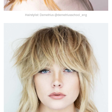
Hairstylist: Demetrius @demetriusschool_eng