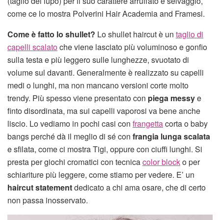
(taglio del lupo) per il suo carattere arruffato e selvaggio,
come ce lo mostra Polverini Hair Academia and Framesi.
Come è fatto lo shullet?
Lo shullet haircut è un
taglio di
capelli scalato
che viene lasciato più voluminoso e gonfio
sulla testa e più leggero sulle lunghezze, svuotato di
volume sul davanti. Generalmente è realizzato su capelli
medi o lunghi, ma non mancano versioni corte molto
trendy. Più spesso viene presentato con
piega messy
e
finto disordinata, ma sui capelli vaporosi va bene anche
liscio. Lo vediamo in pochi casi con
frangetta
corta o baby
bangs perché dà il meglio di sé con
frangia lunga scalata
e sfilata, come ci mostra Tigi, oppure con ciuffi lunghi. Si
presta per giochi cromatici con tecnica
color block
o per
schiariture più leggere, come stiamo per vedere. E’ un
haircut statement
dedicato a chi ama osare, che di certo
non passa inosservato.