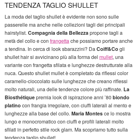
TENDENZA TAGLIO SHULLET
La moda del taglio shullet è evidente non sono sulle
passerelle ma anche nelle collezioni tagli dei principali
hairstylist.
Compagnia della Bellezza
propone tagli a
metà del collo e con
frangetta
che possiamo portare anche
a tendina. In cerca di look sbarazzini? Da
Coiff&Co
gli
shullet hair si avvicinano più alla forma del
mullet
, una
variante con frangetta sfilata e lunghezze destrutturate alla
nuca. Questo shullet mullet è completato da riflessi color
caramello-cioccolato sulle lunghezze che creano riflessi
molto naturali, una delle tendenze colore più raffinate.
La
Biosthétique
premia look di ispirazione anni ’80
biondo
platino
con frangia irregolare, con ciuffi laterali al mento e
lunghezze alla base del collo.
Maria Montes
ce lo mostra
lungo e monocromatico con ciuffi e profili laterali molto
sfilati in perfetto stile rock glam. Ma scopriamo tutto sulla
tendenza taglio shullet!