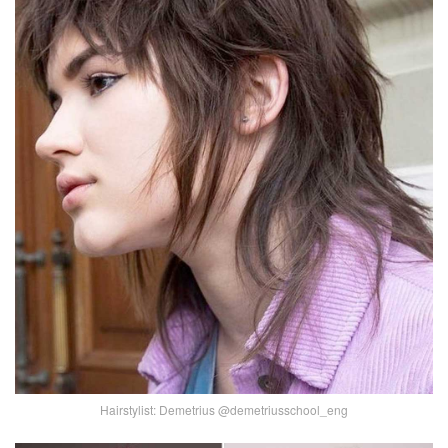
Hairstylist: Demetrius @demetriusschool_eng