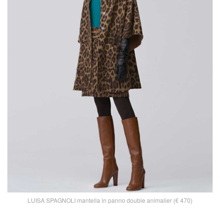
LUISA SPAGNOLI mantella in panno double animalier (€ 470)