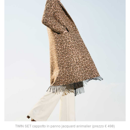
TWIN SET cappotto in panno jacquard animalier (prezzo € 498)