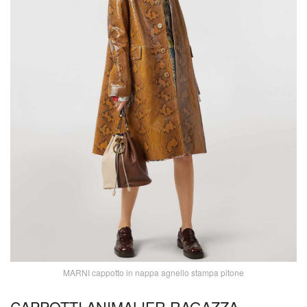
MARNI cappotto in nappa agnello stampa pitone
CAPPOTTI ANIMALIER RAGAZZA