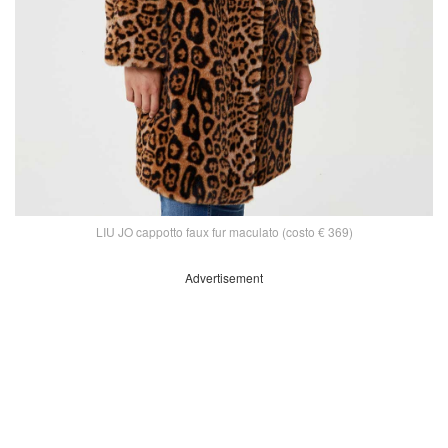
LIU JO cappotto faux fur maculato (costo € 369)
Advertisement