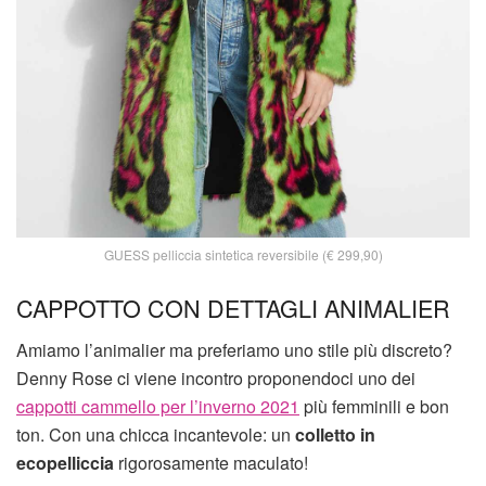
GUESS pelliccia sintetica reversibile (€ 299,90)
CAPPOTTO CON DETTAGLI ANIMALIER
Amiamo l’animalier ma preferiamo uno stile più discreto?
Denny Rose ci viene incontro proponendoci uno dei
cappotti cammello per l’inverno 2021
più femminili e bon
ton. Con una chicca incantevole: un
colletto in
ecopelliccia
rigorosamente maculato!