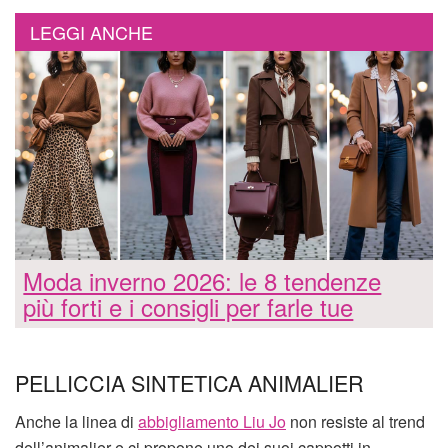
LEGGI ANCHE
Moda inverno 2026: le 8 tendenze
più forti e i consigli per farle tue
PELLICCIA SINTETICA ANIMALIER
Anche la linea di
abbigliamento Liu Jo
non resiste al trend
dell’animalier e ci propone uno dei suoi cappotti in