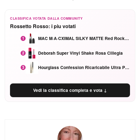
CLASSIFICA VOTATA DALLA COMMUNITY
Rossetto Rosso: i piu votati
MAC M·A·CXIMAL SILKY MATTE Red Rock mat
1
Deborah Super Vinyl Shake Rosa Ciliegia
2
Hourglass Confession Ricaricabile Ultra Preciso Ad Alta Intensità Secretly Classic Red
3
Vedi la classifica completa e vota ↓