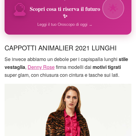
🔮
🌟
Scopri cosa ti riserva il futuro
✨
Leggi il tuo Oroscopo di oggi →
CAPPOTTI ANIMALIER 2021 LUNGHI
Se invece abbiamo un debole per i capispalla lunghi
stile
vestaglia
,
Denny Rose
firma modelli dai
motivi tigrati
super glam, con chiusura con cintura e tasche sui lati.