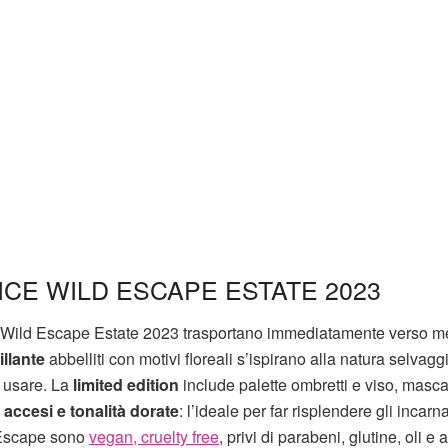
CE WILD ESCAPE ESTATE 2023
ce Wild Escape Estate 2023 trasportano immediatamente verso m
illante
abbelliti con motivi floreali s’ispirano alla natura selvagg
a usare. La
limited edition
include palette ombretti e viso, masca
 accesi e tonalità dorate
: l’ideale per far risplendere gli incarna
d Escape sono
vegan, cruelty free
, privi di parabeni, glutine, oli e a