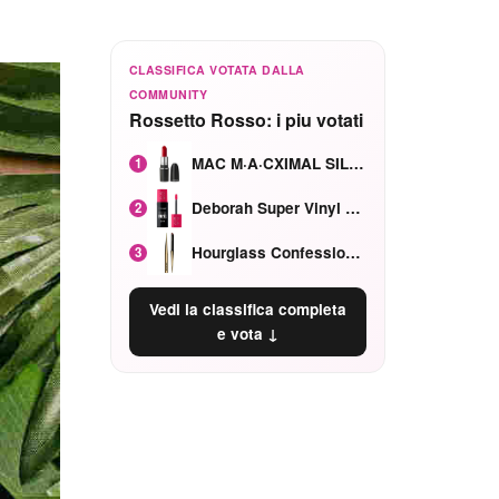
CLASSIFICA VOTATA DALLA
COMMUNITY
Rossetto Rosso: i piu votati
MAC M·A·CXIMAL SILKY MATTE Red Rock mat
1
Deborah Super Vinyl Shake Rosa Ciliegia
2
Hourglass Confession Ricaricabile Ultra Preciso Ad Alta Intensità Secretly Classic Red
3
Vedi la classifica completa
e vota ↓