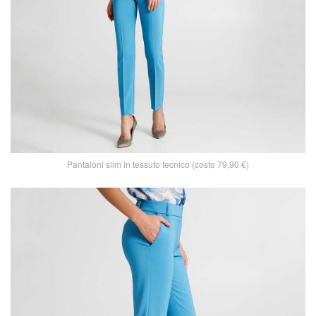
Pantaloni slim in tessuto tecnico (costo 79,90 €)