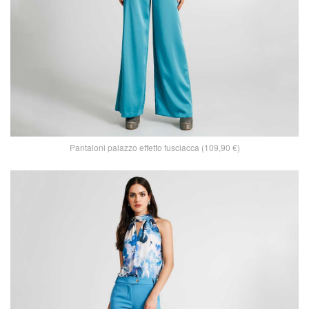
Pantaloni palazzo effetto fusciacca (109,90 €)