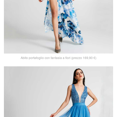
Abito portafoglio con fantasia a fiori (prezzo 169,90 €)