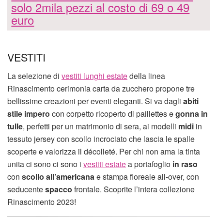
solo 2mila pezzi al costo di 69 o 49
euro
VESTITI
La selezione di
vestiti lunghi estate
della linea
Rinascimento cerimonia carta da zucchero propone tre
bellissime creazioni per eventi eleganti. Si va dagli
abiti
stile impero
con corpetto ricoperto di paillettes e
gonna in
tulle
, perfetti per un matrimonio di sera, ai modelli
midi
in
tessuto jersey con scollo incrociato che lascia le spalle
scoperte e valorizza il décolleté. Per chi non ama la tinta
unita ci sono ci sono i
vestiti estate
a portafoglio
in raso
con
scollo all’americana
e stampa floreale all-over, con
seducente
spacco
frontale. Scoprite l’intera collezione
Rinascimento 2023!