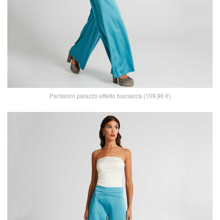
Pantaloni palazzo effetto fusciacca (109,90 €)