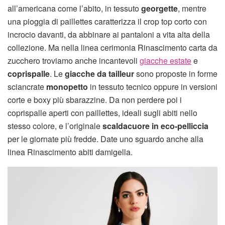
all’americana come l’abito, in tessuto
georgette
, mentre
una pioggia di paillettes caratterizza il crop top corto con
incrocio davanti, da abbinare ai pantaloni a vita alta della
collezione. Ma nella linea cerimonia Rinascimento carta da
zucchero troviamo anche incantevoli
giacche estate
e
coprispalle
. Le
giacche da tailleur
sono proposte in forme
sciancrate
monopetto
in tessuto tecnico oppure in versioni
corte e boxy più sbarazzine. Da non perdere poi i
coprispalle aperti con paillettes, ideali sugli abiti nello
stesso colore, e l’originale
scaldacuore in eco-pelliccia
per le giornate più fredde. Date uno sguardo anche alla
linea Rinascimento abiti damigella.