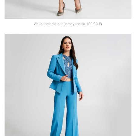
Abito incrociato in jersey (costo 129,90 €)