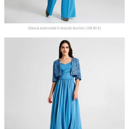
Giacca sciancrata in tessuto tecnico (159,90 €)