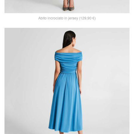
Abito incrociato in jersey (129,90 €)