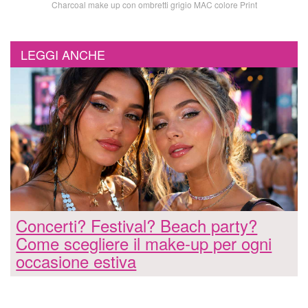
Charcoal make up con ombretti grigio MAC colore Print
LEGGI ANCHE
Concerti? Festival? Beach party?
Come scegliere il make-up per ogni
occasione estiva