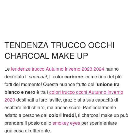
TENDENZA TRUCCO OCCHI
CHARCOAL MAKE UP
Le
tendenze trucco Autunno Inverno 2023 2024
hanno
decretato il
charcoal
, il color
carbone
, come uno dei più
forti del momento! Questa nuance frutto dell’
unione tra
bianco e nero
è tra i
colori trucco occhi Autunno Inverno
2023
destinati a fare faville, grazie alla sua capacità di
esaltare iridi chiare, ma anche scure. Particolarmente
adatto a persone dai
colori freddi
, il charcoal make up può
prendere il posto dello
smokey eyes
per sperimentare
qualcosa di differente.