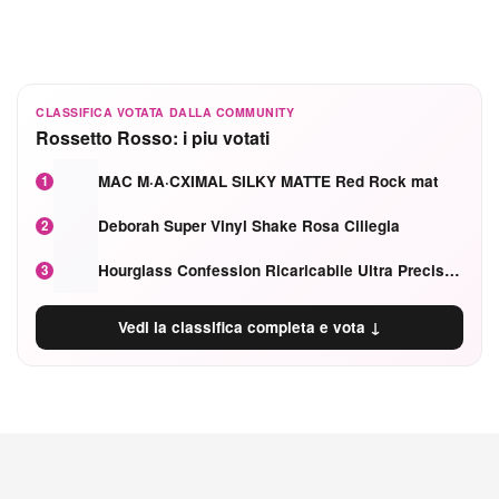
CLASSIFICA VOTATA DALLA COMMUNITY
Rossetto Rosso: i piu votati
MAC M·A·CXIMAL SILKY MATTE Red Rock mat
1
Deborah Super Vinyl Shake Rosa Ciliegia
2
Hourglass Confession Ricaricabile Ultra Preciso Ad Alta Intensità Secretly Classic Red
3
Vedi la classifica completa e vota ↓