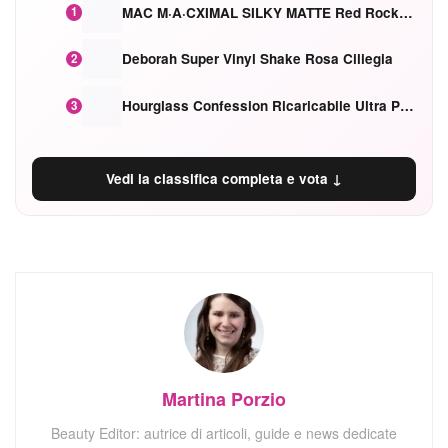
MAC M·A·CXIMAL SILKY MATTE Red Rock mat
1
Deborah Super Vinyl Shake Rosa Ciliegia
2
Hourglass Confession Ricaricabile Ultra Preciso Ad Alta Intensità Secretly Classic Red
3
Vedi la classifica completa e vota ↓
Martina Porzio
Beauty Editor: autrice di articoli, guide e news dedicate