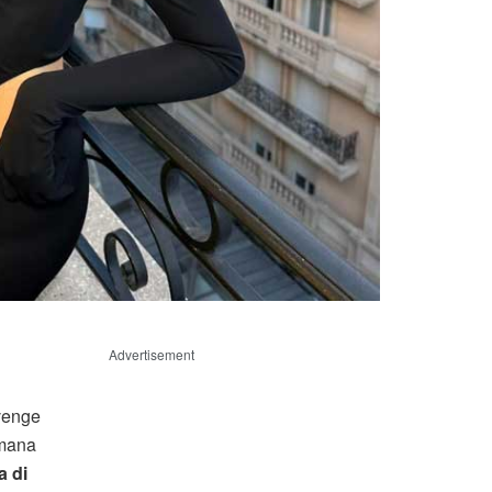
Advertisement
evenge
imana
a di