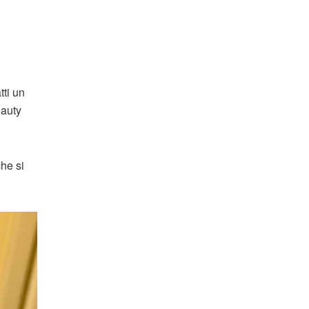
tti un
eauty
che si