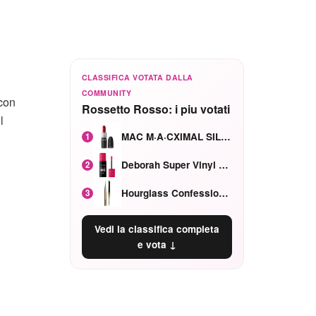
CLASSIFICA VOTATA DALLA
COMMUNITY
 con
Rossetto Rosso: i piu votati
l
MAC M·A·CXIMAL SILKY MATTE Red Rock mat
1
Deborah Super Vinyl Shake Rosa Ciliegia
2
Hourglass Confession Ricaricabile Ultra Preciso Ad Alta Intensità Secretly Classic Red
3
Vedi la classifica completa
e vota ↓