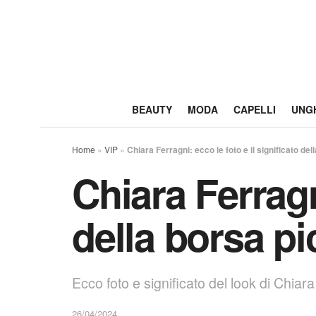
BEAUTY
MODA
CAPELLI
UNG
Home
»
VIP
»
Chiara Ferragni: ecco le foto e il significato del
Chiara Ferragni
della borsa pi
Ecco foto e significato del look di Chiara
26/04/2024