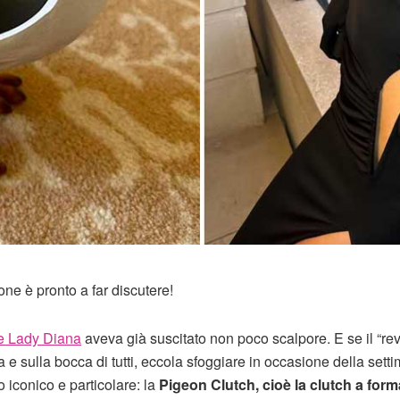
one è pronto a far discutere!
me Lady Diana
aveva già suscitato non poco scalpore. E se il “r
ta e sulla bocca di tutti, eccola sfoggiare in occasione della sett
iconico e particolare: la
Pigeon Clutch, cioè la clutch a form