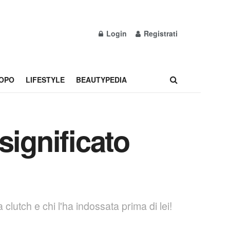
Login
Registrati
OPO
LIFESTYLE
BEAUTYPEDIA
 significato
clutch e chi l'ha indossata prima di lei!