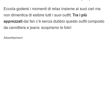
Eccola godersi i momenti di relax insieme ai suoi cari ma
non dimentica di esibire tutti i suoi outfit.
Tra i più
apprezzati
dai fan c’è senza dubbio questo outfit composto
da canottiera e jeans: scopriamo le foto!
Advertisement