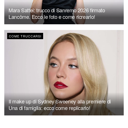
Mara Sattei: trucco di Sanremo 2026 firmato
Lancôme. Ecco le foto e come ricrearlo!
COME TRUCCARSI
Il make up di Sydney Sweeney alla premiere di
Una di famiglia: ecco come replicarlo!