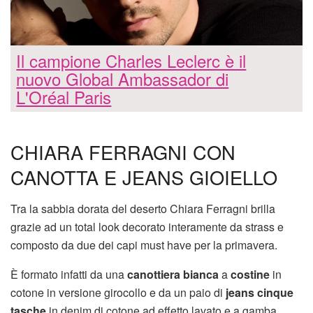
Il campione Charles Leclerc è il
nuovo Global Ambassador di
L'Oréal Paris
CHIARA FERRAGNI CON
CANOTTA E JEANS GIOIELLO
Tra la sabbia dorata del deserto Chiara Ferragni brilla
grazie ad un total look decorato interamente da strass e
composto da due dei capi must have per la primavera.
È formato infatti da una
canottiera bianca
a
costine
in
cotone in versione girocollo e da un paio di
jeans cinque
tasche
in denim di cotone ad effetto lavato e a gamba