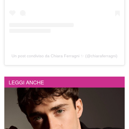
Un post condiviso da Chiara Ferragni ✨ (@chiaraferragni)
LEGGI ANCHE