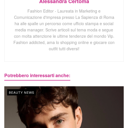
Alessandra Certomà
Fashion Editor - Laureata in Marketing e
Comunicazione d'impresa presso La Sapienza di Roma
ha alle spalle un percorso come ufficio stampa e social
media manager. Scrive articoli sul tema moda e segue
con molta attenzione le ultime tendenze del mondo Vip.
Fashion addicted, ama lo shopping online e giocare con
outfit tutti diversi!
Potrebbero interessarti anche:
BEAUTY NEWS