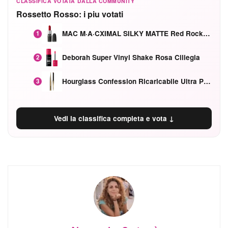
CLASSIFICA VOTATA DALLA COMMUNITY
Rossetto Rosso: i piu votati
MAC M·A·CXIMAL SILKY MATTE Red Rock mat
1
Deborah Super Vinyl Shake Rosa Ciliegia
2
Hourglass Confession Ricaricabile Ultra Preciso Ad Alta Intensità Secretly Classic Red
3
Vedi la classifica completa e vota ↓