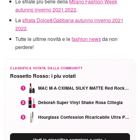
Le sfilate più belle della
Milano Fashion Week
autunno inverno 2021 2022
.
La
sfilata Dolce&Gabbana autunno inverno 2021
2022
.
Tutte le ultime novità e le
fashion news
da non
perdere!
CLASSIFICA VOTATA DALLA COMMUNITY
Rossetto Rosso: i piu votati
MAC M·A·CXIMAL SILKY MATTE Red Rock mat
1
Deborah Super Vinyl Shake Rosa Ciliegia
2
Hourglass Confession Ricaricabile Ultra Preciso Ad Alta Intensità Secretly Classic Red
3
Vedi la classifica completa e vota ↓