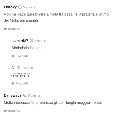
Elyfoxy
5 anni fa
Non mi piace questo stile a metà tra casa nella prateria e ultimo
dei Mohicani ahahah
Rispondi
Isamirti27
5 anni fa
Ahahahahahahah!!!
Rispondi
G.
5 anni fa
🤣🤣🤣🤣🤣
Rispondi
Danywave
5 anni fa
Molto interessante, preferisco gli abiti lunghi maggiormente.
Rispondi