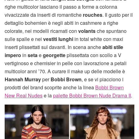
righe multicolor lasciano il passo a forme a colonna
vivacizzate da inserti di romantiche
rouches
. Il gusto per il
dettaglio bohemien è negli abiti in cashmere a righe
colorate, nei modelli ricamati con
volants
che spuntano
sulle spalle e nei
vestiti lunghi
in total white con maxi
inserti plissettati sul davanti. In scena anche
abiti stile
impero
in
seta
e
georgette
plissettata con scollo a V
vertiginoso e chemisier in pelle con lavorazione a petali
multicolor anni ’70. A curare il make up delle modelle è
Hannah Murray
per
Bobbi Brown
, e se vi piacciono i
prodotti del brand scoprite anche la linea
Bobbi Brown
New Real Nudes
e la
palette Bobbi Brown Nude Drama II
.