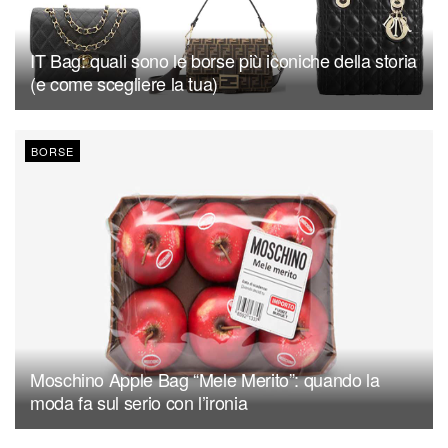
IT Bag: quali sono le borse più iconiche della storia
(e come scegliere la tua)
BORSE
Moschino Apple Bag “Mele Merito”: quando la
moda fa sul serio con l’ironia