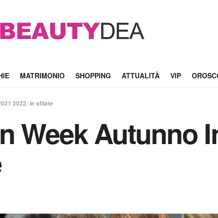
HIE
MATRIMONIO
SHOPPING
ATTUALITÀ
VIP
OROSC
21 2022: le sfilate
on Week Autunno I
e