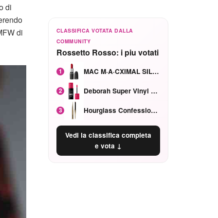
o di
ferendo
CLASSIFICA VOTATA DALLA
 MFW di
COMMUNITY
Rossetto Rosso: i piu votati
MAC M·A·CXIMAL SILKY MATTE Red Rock mat
1
Deborah Super Vinyl Shake Rosa Ciliegia
2
Hourglass Confession Ricaricabile Ultra Preciso Ad Alta Intensità Secretly Classic Red
3
Vedi la classifica completa
e vota ↓