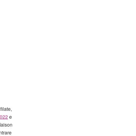
ilate,
2022
e
Maison
ntrare