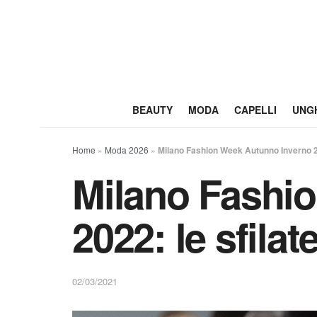
BEAUTY
MODA
CAPELLI
UNG
Home
»
Moda 2026
»
Milano Fashion Week Autunno Inverno 20
Milano Fashi
2022: le sfilat
02/03/2021