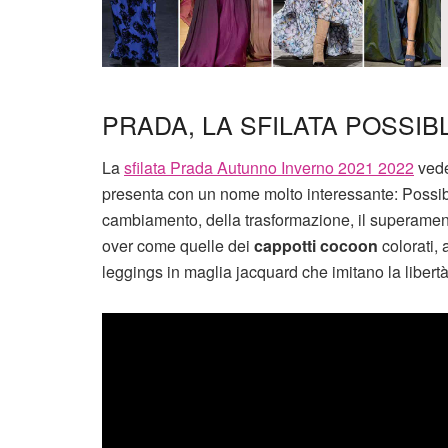
PRADA, LA SFILATA POSSIB
La
sfilata Prada Autunno Inverno 2021 2022
vede
presenta con un nome molto interessante: Possibl
cambiamento, della trasformazione, il superamento 
over come quelle dei
cappotti cocoon
colorati, 
leggings in maglia jacquard che imitano la libertà