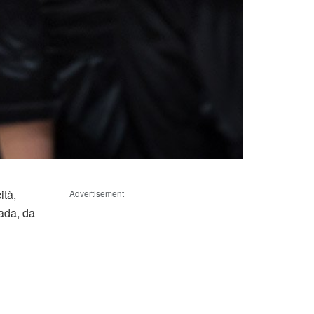
ità,
Advertisement
rada, da