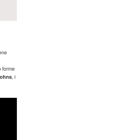
ene
o forme
johns
, i